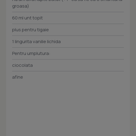
groasa)
60 ml unt topit
plus pentru tigaie
1 lingurita vanilie lichida
Pentru umplutura:
ciocolata
afine