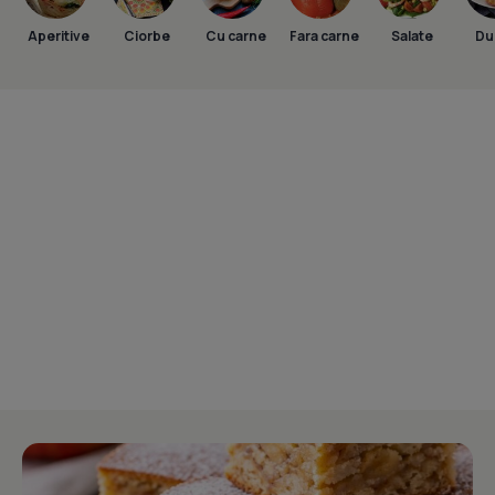
Aperitive
Ciorbe
Cu carne
Fara carne
Salate
Dul