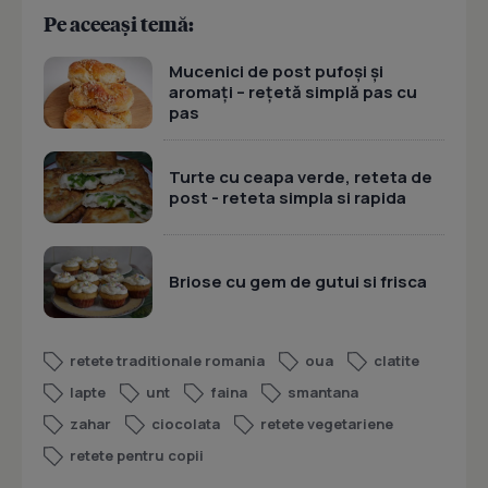
Pe aceeași temă:
Mucenici de post pufoși și
aromați – rețetă simplă pas cu
pas
Turte cu ceapa verde, reteta de
post - reteta simpla si rapida
Briose cu gem de gutui si frisca
retete traditionale romania
oua
clatite
lapte
unt
faina
smantana
zahar
ciocolata
retete vegetariene
retete pentru copii