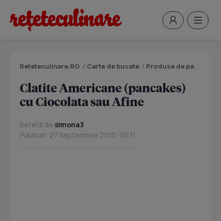
Reteteculinare.RO
/
Carte de bucate
/
Produse de panificatie si patiserie
Clatite Americane (pancakes)
cu Ciocolata sau Afine
Rețetă de
simona3
Publicat: 27 Septembrie 2010, 03:11