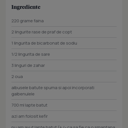
Ingrediente
220 grame faina
2 lingurite rase de praf de copt
1 lingurita de bicarbonat de sodiu
1/2 lingurita de sare
3 linguri de zahar
2 oua
albusele batute spuma si apoi incorporati
galbenulele
700 ml lapte batut
azi am folosit kefir
nu am avut lapte batut (+ /- ca sa fie ca o smantana