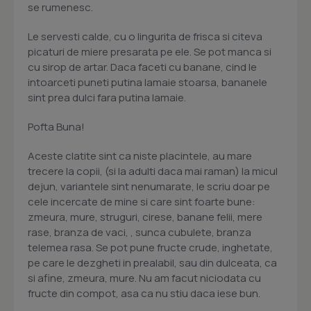
se rumenesc.
Le servesti calde, cu o lingurita de frisca si citeva
picaturi de miere presarata pe ele. Se pot manca si
cu sirop de artar. Daca faceti cu banane, cind le
intoarceti puneti putina lamaie stoarsa, bananele
sint prea dulci fara putina lamaie.
Pofta Buna!
Aceste clatite sint ca niste placintele, au mare
trecere la copii, (si la adulti daca mai raman) la micul
dejun, variantele sint nenumarate, le scriu doar pe
cele incercate de mine si care sint foarte bune:
zmeura, mure, struguri, cirese, banane felii, mere
rase, branza de vaci, , sunca cubulete, branza
telemea rasa. Se pot pune fructe crude, inghetate,
pe care le dezgheti in prealabil, sau din dulceata, ca
si afine, zmeura, mure. Nu am facut niciodata cu
fructe din compot, asa ca nu stiu daca iese bun.