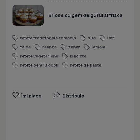
Briose cu gem de gutui si frisca
retete traditionale romania
oua
unt
faina
branza
zahar
lamaie
retete vegetariene
placinte
retete pentru copii
retete de paste
Îmi place
Distribuie