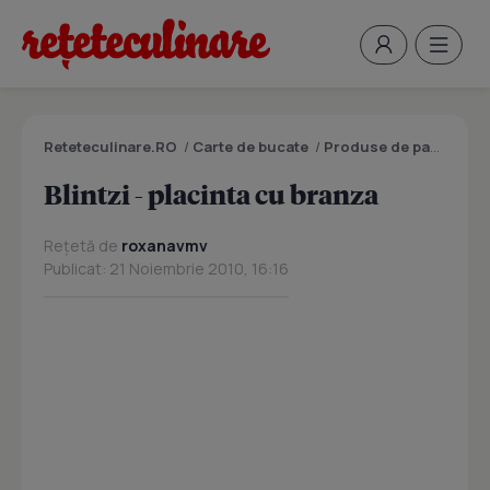
Reteteculinare.RO
/
Carte de bucate
/
Produse de panificatie si patiserie
Blintzi - placinta cu branza
Rețetă de
roxanavmv
Publicat: 21 Noiembrie 2010, 16:16