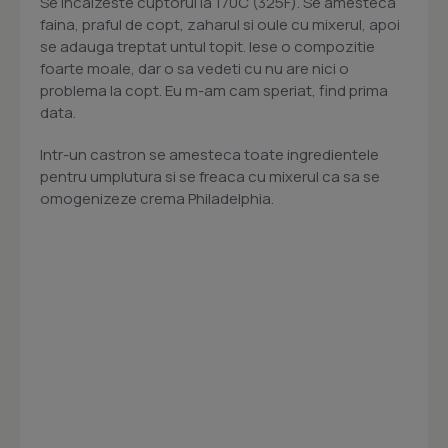
Se incalzeste cuptorul la 170C (325F). Se amesteca
faina, praful de copt, zaharul si oule cu mixerul, apoi
se adauga treptat untul topit. Iese o compozitie
foarte moale, dar o sa vedeti cu nu are nici o
problema la copt. Eu m-am cam speriat, find prima
data.
Intr-un castron se amesteca toate ingredientele
pentru umplutura si se freaca cu mixerul ca sa se
omogenizeze crema Philadelphia.