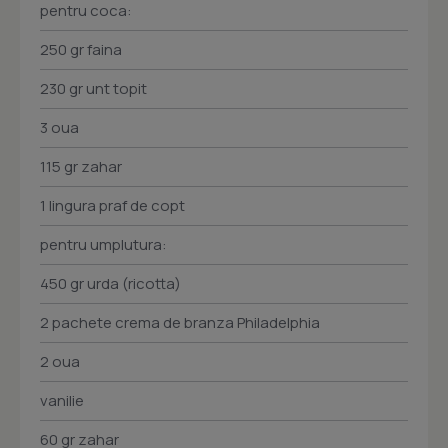
pentru coca:
250 gr faina
230 gr unt topit
3 oua
115 gr zahar
1 lingura praf de copt
pentru umplutura:
450 gr urda (ricotta)
2 pachete crema de branza Philadelphia
2 oua
vanilie
60 gr zahar