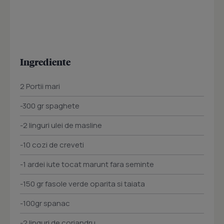
Ingrediente
2 Portii mari
-300 gr spaghete
-2 linguri ulei de masline
-10 cozi de creveti
-1 ardei iute tocat marunt fara seminte
-150 gr fasole verde oparita si taiata
-100gr spanac
-2 linguri de coriandru