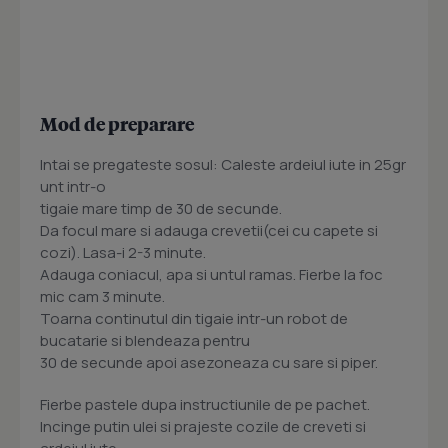
Mod de preparare
Intai se pregateste sosul: Caleste ardeiul iute in 25gr
unt intr-o
tigaie mare timp de 30 de secunde.
Da focul mare si adauga crevetii(cei cu capete si
cozi). Lasa-i 2-3 minute.
Adauga coniacul, apa si untul ramas. Fierbe la foc
mic cam 3 minute.
Toarna continutul din tigaie intr-un robot de
bucatarie si blendeaza pentru
30 de secunde apoi asezoneaza cu sare si piper.
Fierbe pastele dupa instructiunile de pe pachet.
Incinge putin ulei si prajeste cozile de creveti si