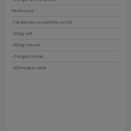
Pentru sos:
-1 ardei iute cu seminte cu tot
-100gr unt
-300gr creveti
-2 linguri coniac
-300ml apa calda