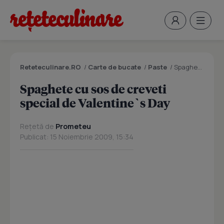
Reteteculinare.RO
/
Carte de bucate
/
Paste
/
Spaghete cu sos de creveti special de Valentine`s Day
Spaghete cu sos de creveti
special de Valentine`s Day
Rețetă de
Prometeu
Publicat: 15 Noiembrie 2009, 15:34