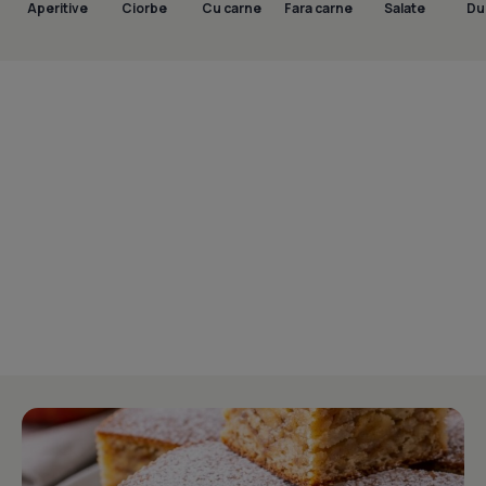
Aperitive
Ciorbe
Cu carne
Fara carne
Salate
Dul