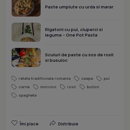
Paste umplute cu urda si marar
Rigatoni cu pui, ciuperci si
legume – One Pot Pasta
Sculuri de paste cu sos de rosii
si busuioc
retete traditionale romania
ceapa
pui
carne
morcovi
rosii
bulion
spaghete
Îmi place
Distribuie