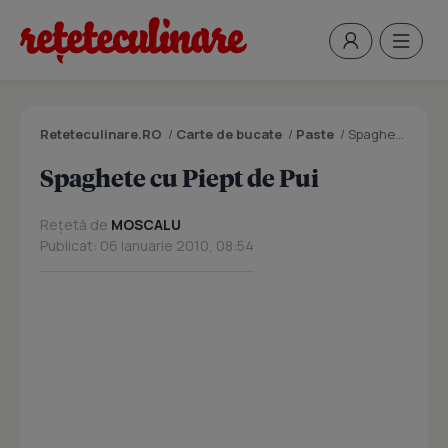
Reteteculinare.RO
/
Carte de bucate
/
Paste
/
Spaghete cu Piept de Pui
Spaghete cu Piept de Pui
Rețetă de
MOSCALU
Publicat: 06 Ianuarie 2010, 08:54