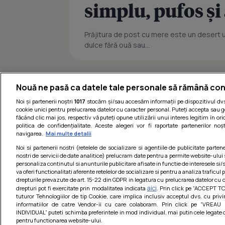
simplu, pufos ș
Prăjitura de post cu mere este un desert uș
dulce fără ouă sau...
Nouă ne pasă ca datele tale personale să rămână con
Noi și partenerii noștri
1017
stocăm și/sau accesăm informații pe dispozitivul dvs.
cookie unici pentru prelucrarea datelor cu caracter personal. Puteți accepta sau g
făcând clic mai jos, respectiv vă puteți opune utilizării unui interes legitim în 
politica de confidențialitate. Aceste alegeri vor fi raportate partenerilor no
navigarea.
Mai multe detalii
Noi si partenerii nostri (retelele de socializare si agentiile de publicitate parten
nostri de servicii de date analitice) prelucram date pentru a permite website-ului
personaliza continutul si anunturile publicitare afisate in functie de interesele si/s
va oferi functionalitati aferente retelelor de socializare si pentru a analiza traficul
drepturile prevazute de art. 15-22 din GDPR in legatura cu prelucrarea datelor cu 
aici
drepturi pot fi exercitate prin modalitatea indicata
. Prin click pe “ACCEPT TO
tuturor Tehnologiilor de tip Cookie, care implica inclusiv acceptul dvs. cu priv
informatiilor de catre Vendor-ii cu care colaboram. Prin click pe “VRE
INDIVIDUAL” puteti schimba preferintele in mod individual, mai putin cele legate 
pentru functionarea website-ului.