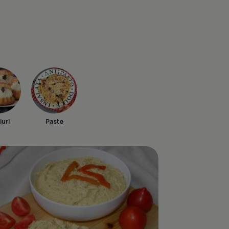
iuri
Paste