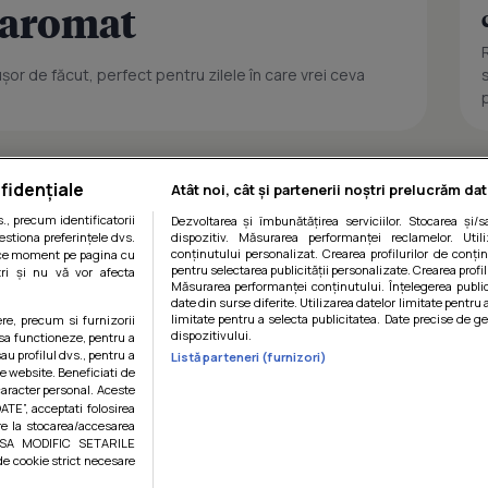
i aromat
or de făcut, perfect pentru zilele în care vrei ceva
fidențiale
Atât noi, cât și partenerii noștri prelucrăm dat
, precum identificatorii
Dezvoltarea și îmbunătățirea serviciilor. Stocarea și/
estiona preferințele dvs.
dispozitiv. Măsurarea performanței reclamelor. Utili
conținutului personalizat. Crearea profilurilor de conținu
orice moment pe pagina cu
pentru selectarea publicității personalizate. Crearea profil
ștri și nu vă vor afecta
Măsurarea performanței conținutului. Înțelegerea public
date din surse diferite. Utilizarea datelor limitate pentru 
limitate pentru a selecta publicitatea. Date precise de ge
ere, precum si furnizorii
dispozitivului.
 sa functioneze, pentru a
au profilul dvs., pentru a
Listă parteneri (furnizori)
 pe website. Beneficiati de
caracter personal. Aceste
ATE”, acceptati folosirea
ire la stocarea/accesarea
AU SA MODIFIC SETARILE
de cookie strict necesare