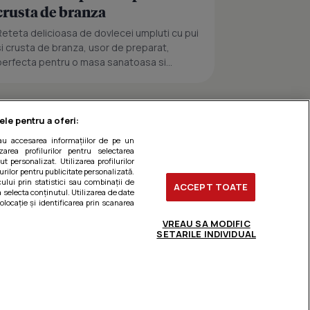
crusta de branza
Reteta delicioasa de dovlecei umpluti cu pui
si crusta de branza, usor de preparat,
perfecta pentru o masa sanatoasa si...
ele pentru a oferi:
sau accesarea informațiilor de pe un
zarea profilurilor pentru selectarea
t personalizat. Utilizarea profilurilor
urilor pentru publicitate personalizată.
ului prin statistici sau combinații de
ACCEPT TOATE
a selecta conținutul. Utilizarea de date
olocație și identificarea prin scanarea
VREAU SA MODIFIC
SETARILE INDIVIDUAL