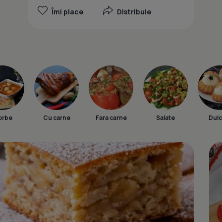
Îmi place
Distribuie
orbe
Cu carne
Fara carne
Salate
Dulc