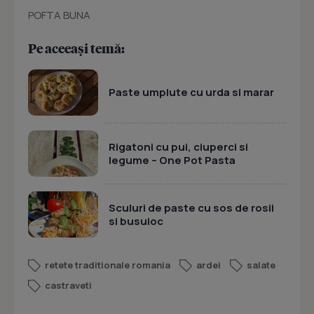
POFTA BUNA
Pe aceeași temă:
Paste umplute cu urda si marar
Rigatoni cu pui, ciuperci si
legume – One Pot Pasta
Sculuri de paste cu sos de rosii
si busuioc
retete traditionale romania
ardei
salate
castraveti