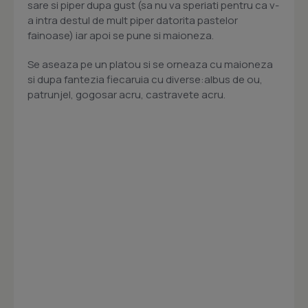
sare si piper dupa gust (sa nu va speriati pentru ca v-
a intra destul de mult piper datorita pastelor
fainoase) iar apoi se pune si maioneza.
Se aseaza pe un platou si se orneaza cu maioneza
si dupa fantezia fiecaruia cu diverse:albus de ou,
patrunjel, gogosar acru, castravete acru.