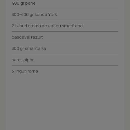
400 gr pene
300-400 gr sunca York
2 tuburi crema de unt cu smantana
cascaval razuit
300 gr smantana
sare , piper
3 linguri rama