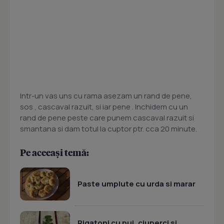
Intr-un vas uns cu rama asezam un rand de pene,
sos , cascaval razuit, si iar pene . Inchidem cu un
rand de pene peste care punem cascaval razuit si
smantana si dam totul la cuptor ptr. cca 20 minute.
Pe aceeași temă:
Paste umplute cu urda si marar
Rigatoni cu pui, ciuperci si