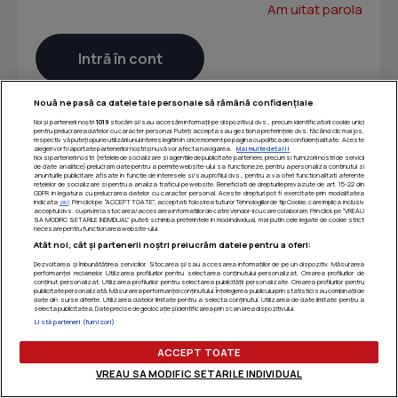
Am uitat parola
Nouă ne pasă ca datele tale personale să rămână confidențiale
Noi și partenerii noștri
1019
stocăm și/sau accesăm informații pe dispozitivul dvs., precum identificatorii cookie unici
pentru prelucrarea datelor cu caracter personal. Puteți accepta sau gestiona preferințele dvs. făcând clic mai jos,
respectiv vă puteți opune utilizării unui interes legitim în orice moment pe pagina cu politica de confidențialitate. Aceste
alegeri vor fi raportate partenerilor noștri și nu vă vor afecta navigarea.
Mai multe detalii
Noi si partenerii nostri (retelele de socializare si agentiile de publicitate partenere, precum si furnizorii nostri de servicii
de date analitice) prelucram date pentru a permite website-ului sa functioneze, pentru a personaliza continutul si
anunturile publicitare afisate in functie de interesele si/sau profilul dvs., pentru a va oferi functionalitati aferente
retelelor de socializare si pentru a analiza traficul pe website. Beneficiati de drepturile prevazute de art. 15-22 din
GDPR in legatura cu prelucrarea datelor cu caracter personal. Aceste drepturi pot fi exercitate prin modalitatea
indicata
aici
. Prin click pe “ACCEPT TOATE”, acceptati folosirea tuturor Tehnologiilor de tip Cookie, care implica inclusiv
acceptul dvs. cu privire la stocarea/accesarea informatiilor de catre Vendor-ii cu care colaboram. Prin click pe “VREAU
SA MODIFIC SETARILE INDIVIDUAL” puteti schimba preferintele in mod individual, mai putin cele legate de cookie strict
necesare pentru functionarea website-ului.
Atât noi, cât și partenerii noștri prelucrăm datele pentru a oferi:
Dezvoltarea și îmbunătățirea serviciilor. Stocarea și/sau accesarea informațiilor de pe un dispozitiv. Măsurarea
performanței reclamelor. Utilizarea profilurilor pentru selectarea conținutului personalizat. Crearea profilurilor de
conținut personalizat. Utilizarea profilurilor pentru selectarea publicității personalizate. Crearea profilurilor pentru
publicitate personalizată. Măsurarea performanței conținutului. Înțelegerea publicului prin statistici sau combinații de
date din surse diferite. Utilizarea datelor limitate pentru a selecta conținutul. Utilizarea de date limitate pentru a
selecta publicitatea. Date precise de geolocație și identificarea prin scanarea dispozitivului.
Listă parteneri (furnizori)
ACCEPT TOATE
VREAU SA MODIFIC SETARILE INDIVIDUAL