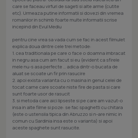
care se faceau virfuri de sageti si alte arme (cutite
etc). Urmeaza putine informatii si dovezi din vremea
romanilor in schimb foarte multe informatii scrise
incepind din Evul Mediu
pentru cine vrea sa vada cum se fac in acest filmulet
explica doua dintre cele trei metode:
1. cea traditionala pe care o face o doamna imbracat
in negru asa cum am facut si eu (evident ca sfirele
mele nu-s asa perfecte ... adica dintr-o bucata de
aluat se scoate un fir prin rasucire
2. apoi exista varianta cu o masina in genul celei de
tocat carne care scoate niste fire de pasta si care
sunt foarte usor de rasucit
3. si metoda care aici lipseste si pe care am vazut-o
insa in alte filme si poze: se fac spaghetti cu chitara
(este o ustensila tipica din Abruzzo si n-are nimic in
comun cu Sardinia insa este o varianta) si apoi
aceste spaghete sunt rasucite.