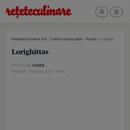
Reteteculinare.RO
/
Carte de bucate
/
Paste
/
Lorighittas
Lorighittas
Rețetă de
crista
Publicat: 19 Iunie 2013, 18:40