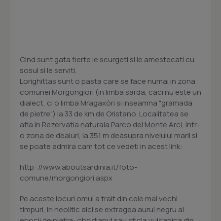
Cind sunt gata fierte le scurgeti si le amestecati cu
sosul si le serviti.
Lorighittas sunt o pasta care se face numai in zona
comunei Morgongiori (in limba sarda, caci nu este un
dialect, ci o limba Mragaxòri si inseamna "gramada
de pietre") la 33 de km de Oristano. Localitatea se
afla in Rezervatia naturala Parco del Monte Arci, intr-
o zona de dealuri, la 351 m deasupra nivelului marii si
se poate admira cam tot ce vedeti in acest link:
http: //www.aboutsardinia.it/foto-
comune/morgongiori.aspx
Pe aceste locuri omul a trait din cele mai vechi
timpuri, in neolitic aici se extragea aurul negru al
epocii de piatra: obsidianul sau sticla vulcanica din