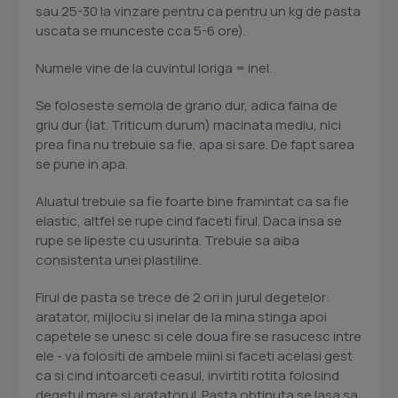
sau 25-30 la vinzare pentru ca pentru un kg de pasta
uscata se munceste cca 5-6 ore).
Numele vine de la cuvintul loriga = inel.
Se foloseste semola de grano dur, adica faina de
griu dur (lat. Triticum durum) macinata mediu, nici
prea fina nu trebuie sa fie, apa si sare. De fapt sarea
se pune in apa.
Aluatul trebuie sa fie foarte bine framintat ca sa fie
elastic, altfel se rupe cind faceti firul. Daca insa se
rupe se lipeste cu usurinta. Trebuie sa aiba
consistenta unei plastiline.
Firul de pasta se trece de 2 ori in jurul degetelor:
aratator, mijlociu si inelar de la mina stinga apoi
capetele se unesc si cele doua fire se rasucesc intre
ele - va folositi de ambele miini si faceti acelasi gest
ca si cind intoarceti ceasul, invirtiti rotita folosind
degetul mare si aratatorul. Pasta obtinuta se lasa sa