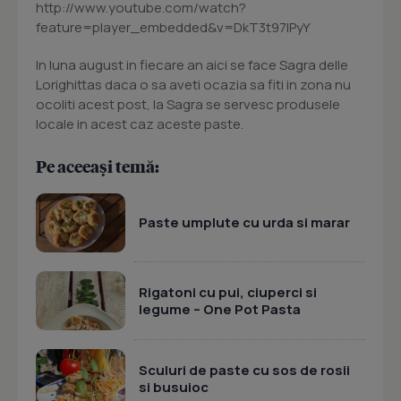
http://www.youtube.com/watch?
feature=player_embedded&v=DkT3t97lPyY
In luna august in fiecare an aici se face Sagra delle
Lorighittas daca o sa aveti ocazia sa fiti in zona nu
ocoliti acest post, la Sagra se servesc produsele
locale in acest caz aceste paste.
Pe aceeași temă:
Paste umplute cu urda si marar
Rigatoni cu pui, ciuperci si
legume – One Pot Pasta
Sculuri de paste cu sos de rosii
si busuioc