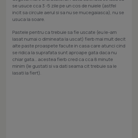
se usuce cca 3 -5 zile pe un cos de nuiele (astfel
incit sa circule aerul si sa nu se mucegaiasca), nu se
usuca la soare.
Pastele pentru ca trebuie sa fie uscate (eu le-am
lasat numai o dimineata la uscat) fierb mai mult decit
alte paste proaspete facute in casa care atunci cind
se ridica la suprafata sunt aproape gata daca nu
chiar gata... acestea fierb cred ca cca 8 minute
minim (le gustati si va dati seama cit trebuie sa le
lasati la fiert).