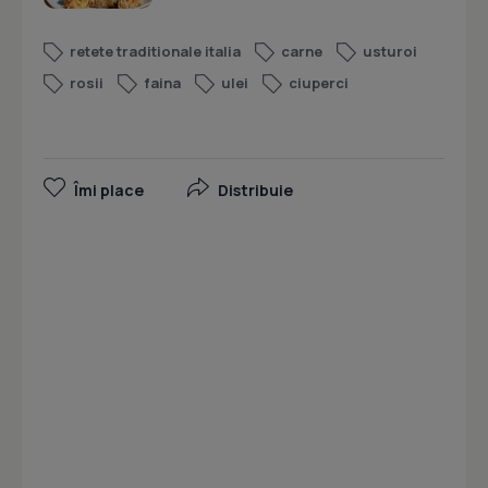
retete traditionale italia
carne
usturoi
rosii
faina
ulei
ciuperci
Îmi place
Distribuie