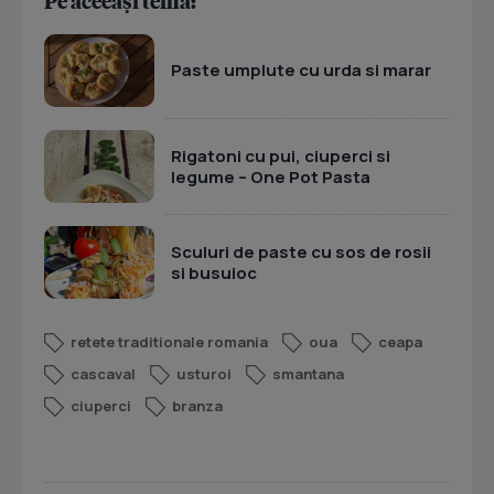
Pe aceeași temă:
Paste umplute cu urda si marar
Rigatoni cu pui, ciuperci si
legume – One Pot Pasta
Sculuri de paste cu sos de rosii
si busuioc
retete traditionale romania
oua
ceapa
cascaval
usturoi
smantana
ciuperci
branza