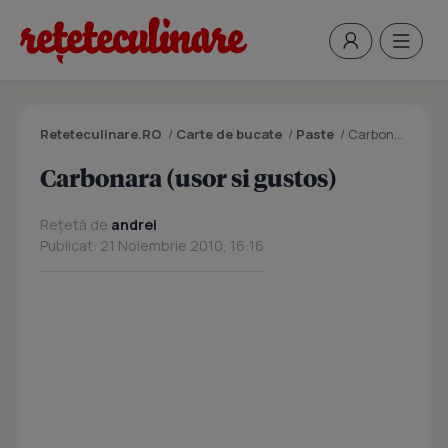
Reteteculinare.RO
/
Carte de bucate
/
Paste
/
Carbonara (usor si gustos)
Carbonara (usor si gustos)
Rețetă de
andrei
Publicat: 21 Noiembrie 2010, 16:16