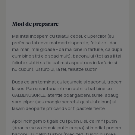
Mod de preparare
Mai intai incepem cu taiatul cepei, ciupercilor (eu
prefer sa tai ceva mai mari ciupercile, feliutze - dar
mai mari, mai groase - da mai bine in farfurie, ca dupa
cum bine stiti ele scad mult), baconului (tot asa il tai
feliute subtiri sa fie cat mai aspectuos in farfurie si
nu cuburi), usturoiul, la fel, feliutze subtiri.
Dupa ce am terminat cu legumele si baconul, trecem
la sos. Pun smantana intr-un bol si o bat bine cu
GALBENUSURILE, atentie doar galbenusurile, adaug
sare, piper (sau maggie secretul gustului e bun) si
lasam deoparte ptr cand vor fi pastele fierte.
Apoi incingem o tigaie cu f putin ulei, calim f f putin
(doar ce se va inmuia putin ceapa) si imediat punem
baconul sil calim f ushor (precizez: f usor, nu prea