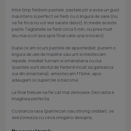
Intre timp fierbem pastele, pastele ptr a avea un gust
mai intens si perfect se fierb cu o lingura de sare (nu
va fie frica nu vor iesi sarate deloc). In medie aceste
paste Tagliatelle se fierb circa 5 min, nu prea mult
(eu mai scot asa spre final cate una si incerc).
Dupa ce am scurs pastele de apa imediat, punem o
lingura de ulei de masline sau unt si mestecam
repede, imediat turnam si smanatana cu oul
(pastele sunt destul de fierbinti incat sa gateasca
oul din smantana), amestecam f f bine, apoi
adaugam si ciupercile si baconul.
La final trebuie sa fie cat mai zemoase. Deci asta e
imaginea perfecta.
Cu branza rasa (parmezan sau strong ceddar), se
asezoneaza cu ceva oregano desupra,