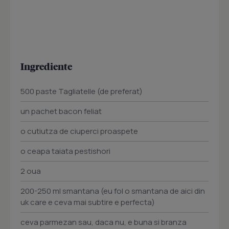
Ingrediente
500 paste Tagliatelle (de preferat)
un pachet bacon feliat
o cutiutza de ciuperci proaspete
o ceapa taiata pestishori
2 oua
200-250 ml smantana (eu fol o smantana de aici din
uk care e ceva mai subtire e perfecta)
ceva parmezan sau, daca nu, e buna si branza