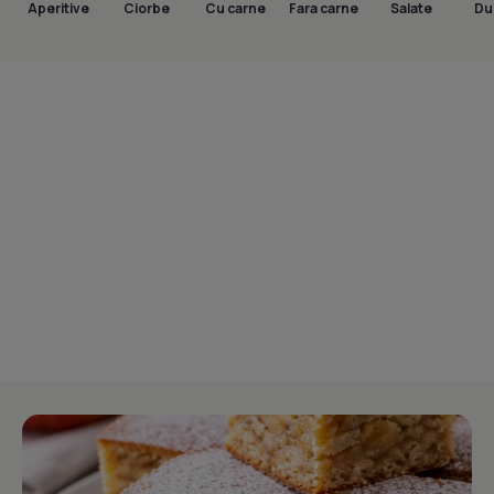
Aperitive
Ciorbe
Cu carne
Fara carne
Salate
Dul