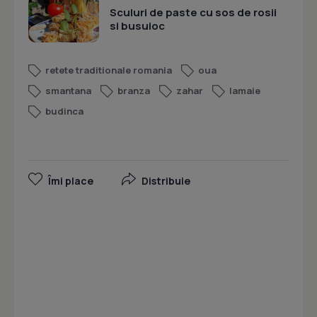
Sculuri de paste cu sos de rosii
si busuioc
retete traditionale romania
oua
smantana
branza
zahar
lamaie
budinca
Îmi place
Distribuie