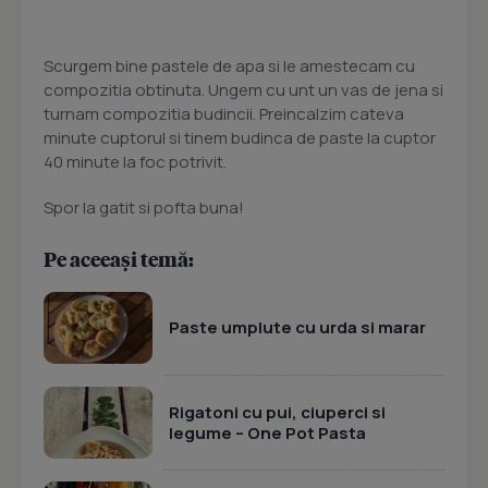
Scurgem bine pastele de apa si le amestecam cu
compozitia obtinuta. Ungem cu unt un vas de jena si
turnam compozitia budincii. Preincalzim cateva
minute cuptorul si tinem budinca de paste la cuptor
40 minute la foc potrivit.
Spor la gatit si pofta buna!
Pe aceeași temă:
Paste umplute cu urda si marar
Rigatoni cu pui, ciuperci si
legume – One Pot Pasta