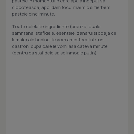
pastele in momentul in care apa a inceput sa
clocoteasca, apoi dam focul mai mic si fierbem
pastele cinci minute.
Toate celelalte ingrediente (branza, ouale,
samntana, stafidele, esentele, zaharul si coaja de
lamaie) ale budincii le vom amesteca intr-un
castron, dupa care le vom lasa cateva minute
(pentru ca stafidele sa se inmoaie putin).