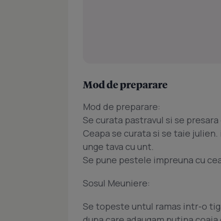
Mod de preparare
Mod de preparare:
Se curata pastravul si se presara 
Ceapa se curata si se taie julien
unge tava cu unt.
Se pune pestele impreuna cu ceap
Sosul Meuniere:
Se topeste untul ramas intr-o tig
dupa care adaugam putina coaja d