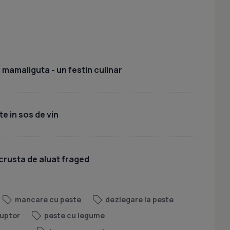
 mamaliguta - un festin culinar
te in sos de vin
crusta de aluat fraged
mancare cu peste
dezlegare la peste
cuptor
peste cu legume