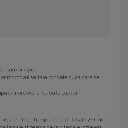
cu sare si piper.
. iar morcovul se taie rondele dupa care se
a si morcovul si se da la cuptor.
aie, punem patrunjelul tocat , lasam 2-3 min,
e lamaie si zeama de la o lamaie intreaga.