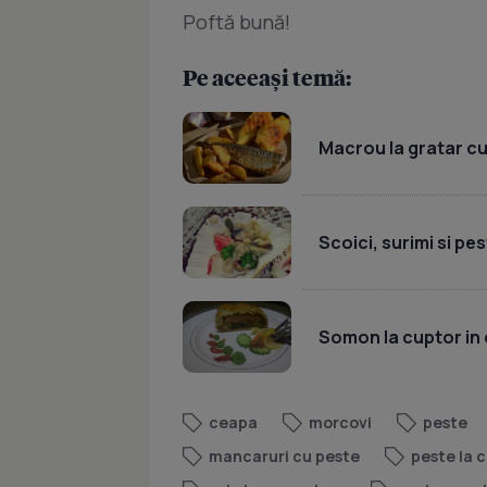
Poftă bună!
Pe aceeași temă:
Macrou la gratar cu
Scoici, surimi si pes
Somon la cuptor in 
ceapa
morcovi
peste
mancaruri cu peste
peste la 