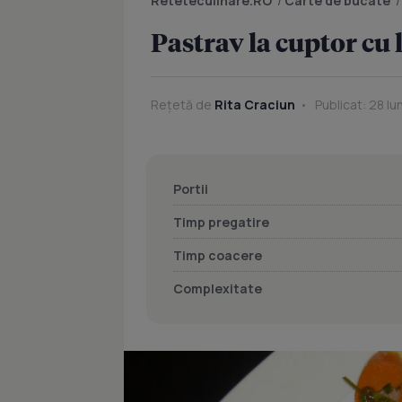
Reteteculinare.RO
/
Carte de bucate
Pastrav la cuptor cu
Rețetă de
Rita Craciun
Publicat: 28 Iu
Portii
Timp pregatire
Timp coacere
Complexitate