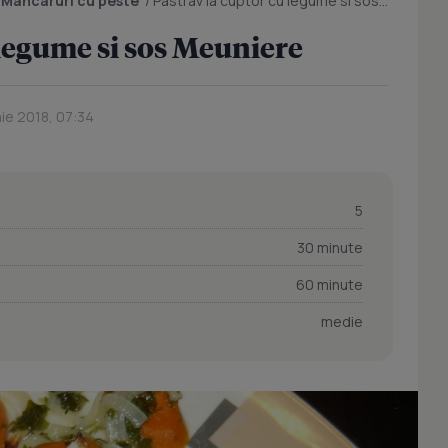
/
Mancaruri cu peste
/
Pastrav la cuptor cu legume si sos Meuniere
 legume si sos Meuniere
nie 2018, 07:34
5
30 minute
60 minute
medie