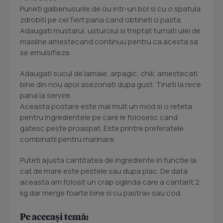
Puneti galbenusurile de ou intr-un bol si cu o spatula
zdrobiti pe cel fiert pana cand obtineti o pasta.
Adaugati mustarul, usturoiul si treptat turnati ulei de
masline amestecand continuu pentru ca acesta sa
se emulsifieze.
Adaugati sucul de lamaie, arpagic, chili, amestecati
bine din nou apoi asezonati dupa gust. Tineti la rece
pana la servire.
Aceasta postare este mai mult un mod si o reteta
pentru ingredientele pe care le folosesc cand
gatesc peste proaspat. Este printre preferatele
combinatii pentru marinare.
Puteti ajusta cantitatea de ingrediente in functie la
cat de mare este pestele sau dupa plac. De data
aceasta am folosit un crap oglinda care a cantarit 2
kg dar merge foarte bine si cu pastrav sau cod.
Pe aceeași temă: