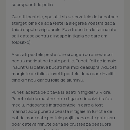
suprapuneti-le putin.
Curatiti pestele, spalati-l si cu servetele de bucatarie
stergeti bine de apa (este la alegerea voastra daca
taiati capul si aripioarele. Eu a trebuit sa le tai inainte
sa il gatesc pentru a incape in tigaia pe care am
folosit-o).
Asezati pestele peste folie si ungeti cu amestecul
pentru marinat pe toate partile. Puneti felii de lamaie
inauntru si cateva bucati mai mici deasupra. Aduceti
marginile de folie si inveliti pestele dupa care inveliti
bine din nou dar cu folie de aluminiu.
Puneti acesta pe o tava si lasati in frigider 3-4 ore.
Puneti ulei de masline intr-o tigaie si incalziti la foc
mediu. Indepartati ingredientele in care a fost
marinat apoi puneti aceasta in tigaie. In functie de
cat de mare este pestele prajiti pana este gata sau
doar cateva minute pana se crusteaza deasupra