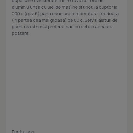
dupa care transferati-l intr-o tava cu folie de
aluminiu unsa cu ulei de masline si tineti la cuptor la
200 c (gaz 6) pana cand are temperatura interioara
(in partea cea mai groasa) de 60 c. Serviti alaturi de
garnitura si sosul preferat sau cu cel din aceasta
postare.
Pentru sos: