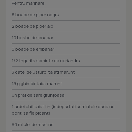
Pentru marinare:
6 boabe de piper negru
2 boabe de piper alb
10 boabe de ienupar
5 boabe de enibahar
1/2 lingurita seminte de coriandru
3 catei de usturoi taiati marunt
15 g ghimbir taiat marunt
un praf de sare grunjoasa
1 ardei chili taiat fin (indepartati semintele daca nu
doriti sa fie picant)
50 ml ulei de masline