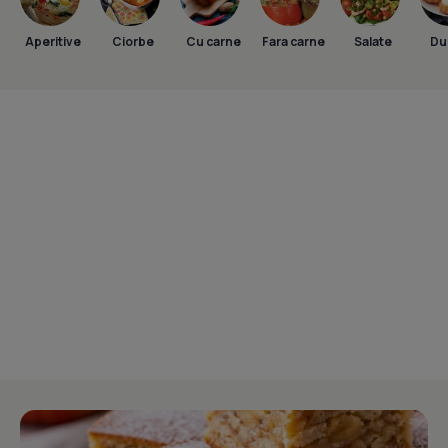
Aperitive
Ciorbe
Cu carne
Fara carne
Salate
Dul