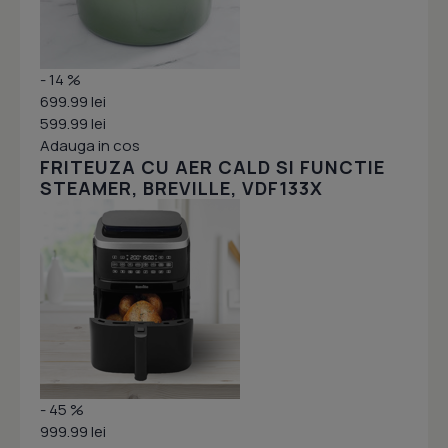
- 14 %
699.99 lei
599.99 lei
Adauga in cos
FRITEUZA CU AER CALD SI FUNCTIE
STEAMER, BREVILLE, VDF133X
- 45 %
999.99 lei