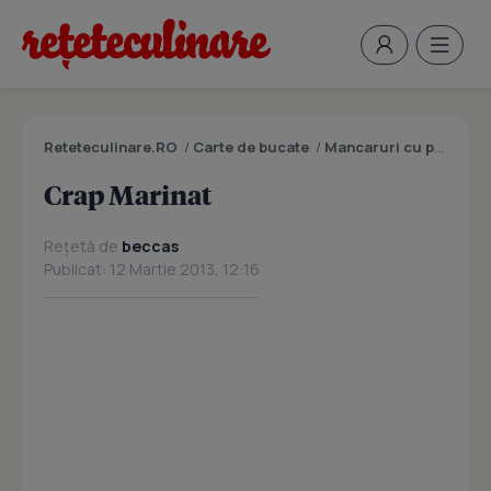
Reteteculinare.RO
/
Carte de bucate
/
Mancaruri cu peste
/
C
Crap Marinat
Rețetă de
beccas
Publicat: 12 Martie 2013, 12:16