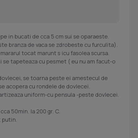
rupe in bucati de cca 5 cm sui se oparaeste.
ste branza de vaca se zdrobeste cu furculita).
mararul tocat marunt s icu fasolea scursa.
i se tapeteaza cu pesmet ( eu nu am facut-o
dovlecei, se toarna peste ei amestecul de
 se acopera cu rondele de dovlecei.
partizeaza uniform-cu pensula -peste dovlecei.
cca 50min. la 200 gr. C.
 putin.