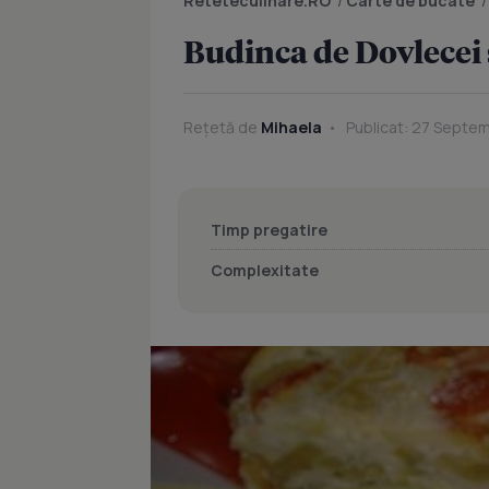
Reteteculinare.RO
/
Carte de bucate
Budinca de Dovlecei 
Rețetă de
Mihaela
Publicat: 27 Septem
Timp pregatire
Complexitate