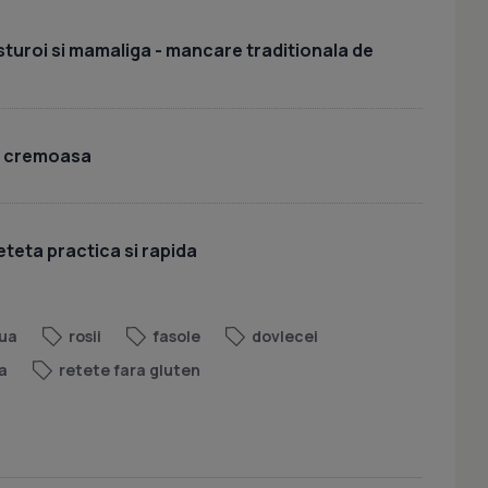
sturoi si mamaliga - mancare traditionala de
i cremoasa
eteta practica si rapida
ua
rosii
fasole
dovlecei
a
retete fara gluten