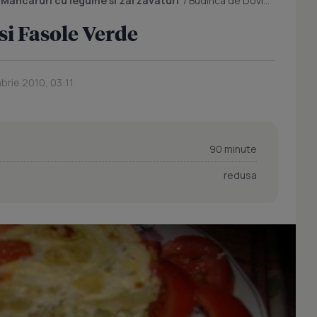
/
Mancaruri cu legume si zarzavaturi
/
Budinca de Dovlecei si Fasole Verde
si Fasole Verde
brie 2010, 03:11
90 minute
redusa