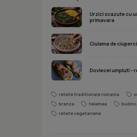
Urzici scazute cu u
primavara
Ciulama de ciuperc
Dovlecei umpluti - r
retete traditionale romania
o
branza
telemea
budinc
retete vegetariene