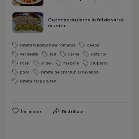
Cozonac cu carne in foi de varza
murata
retete traditionale romania
ceapa
verdeata
pui
carne
usturoi
rosii
ardei
mazare
ciuperci
porc
retete de craciun si revelion
retete fara gluten
Îmi place
Distribuie