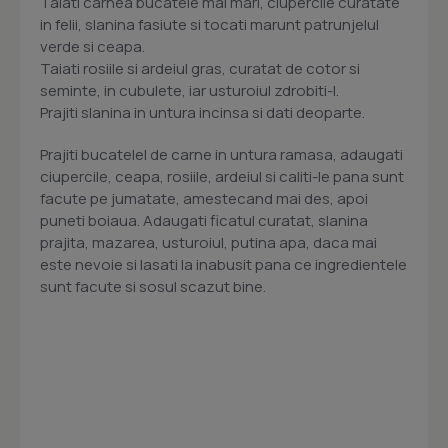
Taiati carnea bucatele mai mari, ciupercile curatate
in felii, slanina fasiute si tocati marunt patrunjelul
verde si ceapa.
Taiati rosiile si ardeiul gras, curatat de cotor si
seminte, in cubulete, iar usturoiul zdrobiti-l.
Prajiti slanina in untura incinsa si dati deoparte.
Prajiti bucatelel de carne in untura ramasa, adaugati
ciupercile, ceapa, rosiile, ardeiul si caliti-le pana sunt
facute pe jumatate, amestecand mai des, apoi
puneti boiaua. Adaugati ficatul curatat, slanina
prajita, mazarea, usturoiul, putina apa, daca mai
este nevoie si lasati la inabusit pana ce ingredientele
sunt facute si sosul scazut bine.