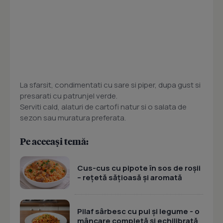
La sfarsit, condimentati cu sare si piper, dupa gust si
presarati cu patrunjel verde.
Serviti cald, alaturi de cartofi natur si o salata de
sezon sau muratura preferata.
Pe aceeași temă:
Cus-cus cu pipote în sos de roșii
– rețetă sățioasă și aromată
Pilaf sârbesc cu pui și legume - o
mâncare completă și echilibrată