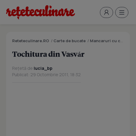
Reteteculinare.RO
/
Carte de bucate
/
Mancaruri cu carne
/
T
Tochitura din Vasvár
Rețetă de
lucia_bp
Publicat: 29 Octombrie 2011, 18:32