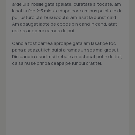
ardeiul si rosiile gata spalate, curatate si tocate, am
lasat la foc 2-3 minute dupa care am pus pulpitele de
pui, usturoiul si busuiocul si am lasat la dunst cald.
Am adaugat lapte de cocos din cand in cand, atat
cat sa acopere carnea de pui.
Cand a fost carnea aproape gata am lasat pe foc
pana a scazut lichidul si a ramas un sos mai grosut.
Din cand in cand mai trebuie amestecat putin de tot,
ca sa nu se prinda ceapa pe fundul cratitei.