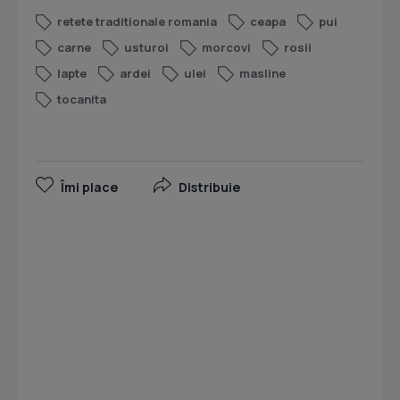
retete traditionale romania
ceapa
pui
carne
usturoi
morcovi
rosii
lapte
ardei
ulei
masline
tocanita
Îmi place
Distribuie