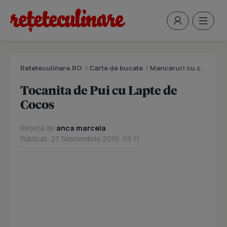
Reteteculinare.RO
/
Carte de bucate
/
Mancaruri cu carne
/
T
Tocanita de Pui cu Lapte de
Cocos
Rețetă de
anca marcela
Publicat: 27 Septembrie 2010, 03:11