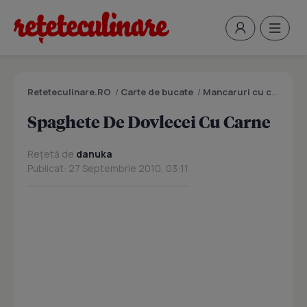
Reteteculinare.RO
/
Carte de bucate
/
Mancaruri cu carne
/
S
Spaghete De Dovlecei Cu Carne
Rețetă de
danuka
Publicat: 27 Septembrie 2010, 03:11