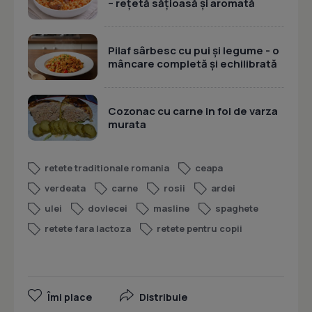
– rețetă sățioasă și aromată
Pilaf sârbesc cu pui și legume - o
mâncare completă și echilibrată
Cozonac cu carne in foi de varza
murata
retete traditionale romania
ceapa
verdeata
carne
rosii
ardei
ulei
dovlecei
masline
spaghete
retete fara lactoza
retete pentru copii
Îmi place
Distribuie