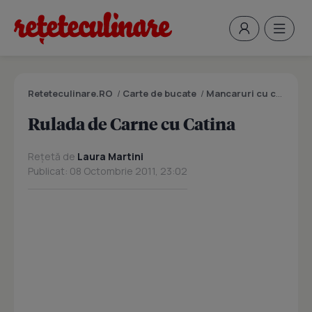
Reteteculinare.RO
/
Carte de bucate
/
Mancaruri cu carne
/
R
Rulada de Carne cu Catina
Rețetă de
Laura Martini
Publicat: 08 Octombrie 2011, 23:02