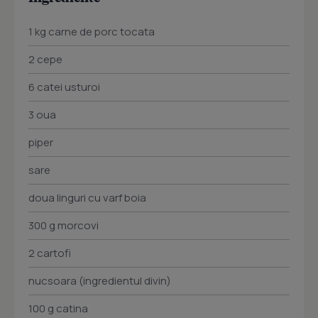
1 kg carne de porc tocata
2 cepe
6 catei usturoi
3 oua
piper
sare
doua linguri cu varf boia
300 g morcovi
2 cartofi
nucsoara (ingredientul divin)
100 g catina