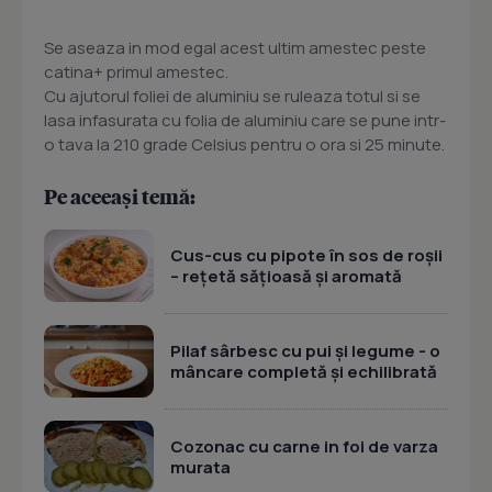
Se aseaza in mod egal acest ultim amestec peste
catina+ primul amestec.
Cu ajutorul foliei de aluminiu se ruleaza totul si se
lasa infasurata cu folia de aluminiu care se pune intr-
o tava la 210 grade Celsius pentru o ora si 25 minute.
Pe aceeași temă:
Cus-cus cu pipote în sos de roșii
– rețetă sățioasă și aromată
Pilaf sârbesc cu pui și legume - o
mâncare completă și echilibrată
Cozonac cu carne in foi de varza
murata