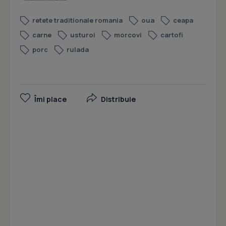
retete traditionale romania
oua
ceapa
carne
usturoi
morcovi
cartofi
porc
rulada
Îmi place
Distribuie