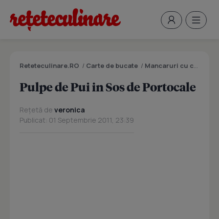
Reteteculinare.RO
/
Carte de bucate
/
Mancaruri cu carne
/
P
Pulpe de Pui in Sos de Portocale
Rețetă de
veronica
Publicat: 01 Septembrie 2011, 23:39