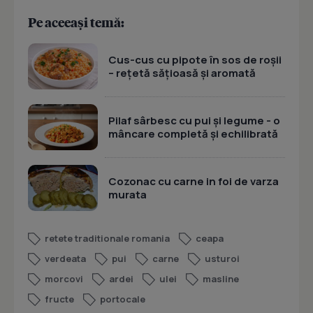
Pe aceeași temă:
Cus-cus cu pipote în sos de roșii
– rețetă sățioasă și aromată
Pilaf sârbesc cu pui și legume - o
mâncare completă și echilibrată
Cozonac cu carne in foi de varza
murata
retete traditionale romania
ceapa
verdeata
pui
carne
usturoi
morcovi
ardei
ulei
masline
fructe
portocale