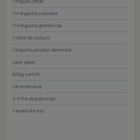
1 lingura zahar
1/4 lingurita cuisoare
1/4 lingurita ghimbir ras
1 catel de usturoi
1 lingurita amidon alimentar
sare, piper
600g cartofi
1dl smantana
2-3 fire de patrunjel
1 ardei iute mic;