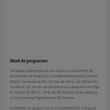
Mod de preparare
Se spala pulpele de pui, se usuca cu un servet de
bucatarie, se freaca cu condimentele pentru carne
de pui , se aseaza intr-un vas de Jena , se stropeste
cu ulei si 1 dl. de vin. se acopera cu capacul si se frige
in cuptor, la 180*C , timp de 30 minute.Se ia capacul
si se continua frigerea inca 20 minute.
2. Prunele se spala, li se scot samburii.Intr-o lingura