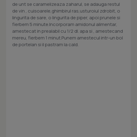
de unt se caramelizeaza zaharul, se adauga restul
de vin , cuisoarele,ghimbirul ras,usturoiul zdrobit, o
lingurita de sare, o lingurita de piper, apoi prunele si
fierbem 5 minute.Incorporam amidonul alimentar,
amestecat in prealabil cu 1/2 dl. apa si , amestecand
mereu, fierbem 1 minut.Punem amestecul intr-un bol
de portelan si il pastram la cald.