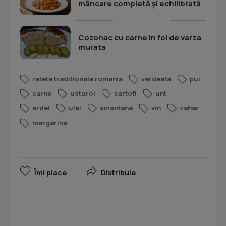
mâncare completă și echilibrată
Cozonac cu carne in foi de varza
murata
retete traditionale romania
verdeata
pui
carne
usturoi
cartofi
unt
ardei
ulei
smantana
vin
zahar
margarina
Îmi place
Distribuie