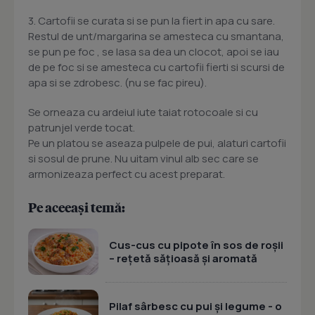
3. Cartofii se curata si se pun la fiert in apa cu sare.
Restul de unt/margarina se amesteca cu smantana,
se pun pe foc , se lasa sa dea un clocot, apoi se iau
de pe foc si se amesteca cu cartofii fierti si scursi de
apa si se zdrobesc. (nu se fac pireu).
Se orneaza cu ardeiul iute taiat rotocoale si cu
patrunjel verde tocat.
Pe un platou se aseaza pulpele de pui, alaturi cartofii
si sosul de prune. Nu uitam vinul alb sec care se
armonizeaza perfect cu acest preparat.
Pe aceeași temă:
Cus-cus cu pipote în sos de roșii
– rețetă sățioasă și aromată
Pilaf sârbesc cu pui și legume - o