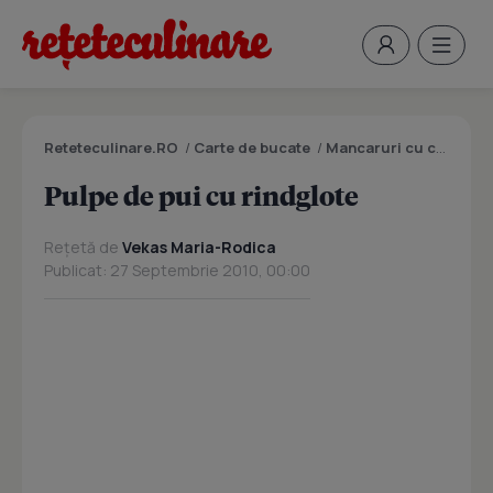
Reteteculinare.RO
/
Carte de bucate
/
Mancaruri cu carne
/
P
Pulpe de pui cu rindglote
Rețetă de
Vekas Maria-Rodica
Publicat: 27 Septembrie 2010, 00:00