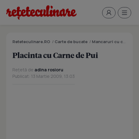
Reteteculinare.RO
/
Carte de bucate
/
Mancaruri cu carne
/
P
Placinta cu Carne de Pui
Rețetă de
adina rosioru
Publicat: 13 Martie 2009, 13:03