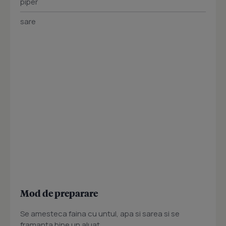
piper
sare
Mod de preparare
Se amesteca faina cu untul, apa si sarea si se
framanta bine un aluat.