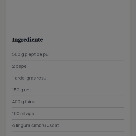
Ingrediente
500 g piept de pui
2 cepe
1 ardei gras rosu
150 g unt
400 g faina
100 ml apa
o lingura cimbru uscat