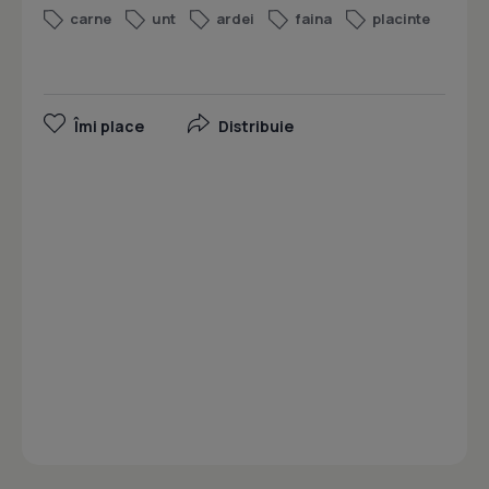
carne
unt
ardei
faina
placinte
Îmi place
Distribuie