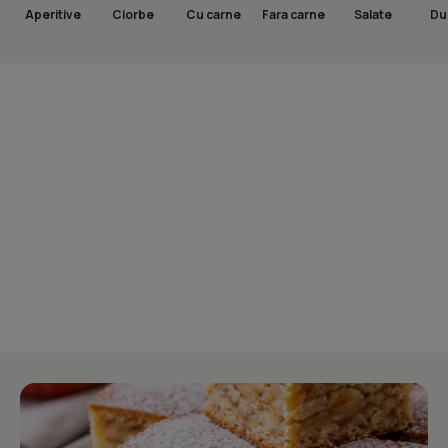
Aperitive
Ciorbe
Cu carne
Fara carne
Salate
Dul