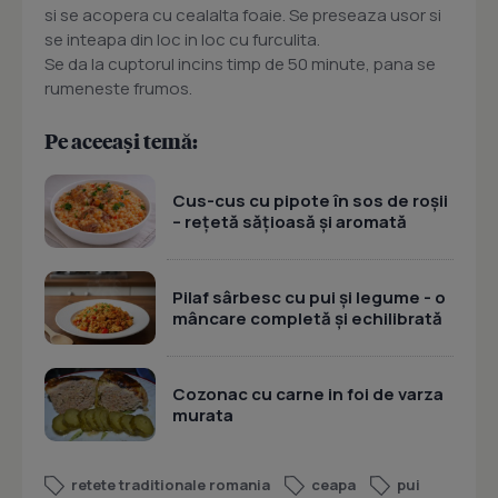
si se acopera cu cealalta foaie. Se preseaza usor si
se inteapa din loc in loc cu furculita.
Se da la cuptorul incins timp de 50 minute, pana se
rumeneste frumos.
Pe aceeași temă:
Cus-cus cu pipote în sos de roșii
– rețetă sățioasă și aromată
Pilaf sârbesc cu pui și legume - o
mâncare completă și echilibrată
Cozonac cu carne in foi de varza
murata
retete traditionale romania
ceapa
pui