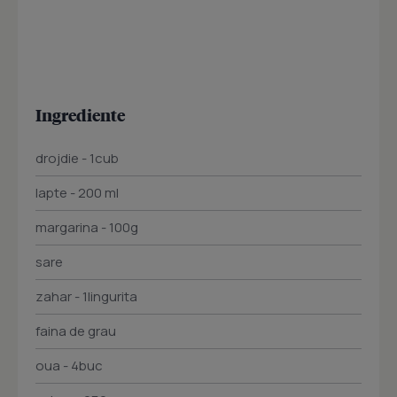
Ingrediente
drojdie - 1cub
lapte - 200 ml
margarina - 100g
sare
zahar - 1lingurita
faina de grau
oua - 4buc