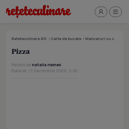
Reteteculinare.RO
/
Carte de bucate
/
Mancaruri cu carne
/
P
Pizza
Rețetă de
natalia nemes
Publicat: 17 Decembrie 2009, 11:30