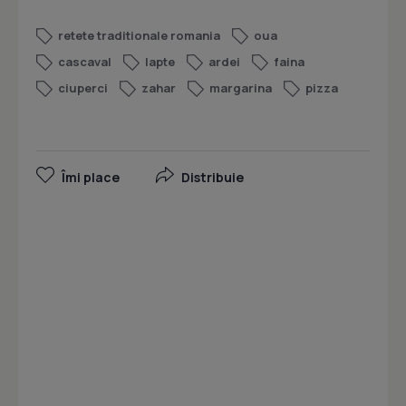
retete traditionale romania
oua
cascaval
lapte
ardei
faina
ciuperci
zahar
margarina
pizza
Îmi place
Distribuie