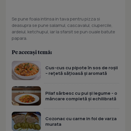
Se pune foaia intinsa in tava pentru pizza si
deasupra se pune salamul, cascavalul, ciupercile,
ardeiul, ketchupul, iar la sfarsit se pun ouale batute
papara.
Pe aceeași temă:
Cus-cus cu pipote în sos de roșii
– rețetă sățioasă și aromată
Pilaf sârbesc cu pui și legume - o
mâncare completă și echilibrată
Cozonac cu carne in foi de varza
murata