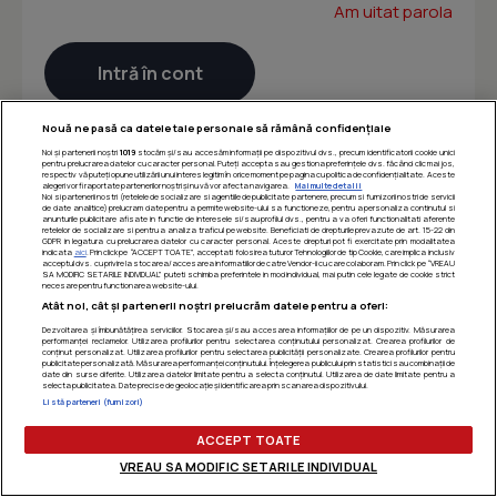
Am uitat parola
Nouă ne pasă ca datele tale personale să rămână confidențiale
Noi și partenerii noștri
1019
stocăm și/sau accesăm informații pe dispozitivul dvs., precum identificatorii cookie unici
pentru prelucrarea datelor cu caracter personal. Puteți accepta sau gestiona preferințele dvs. făcând clic mai jos,
respectiv vă puteți opune utilizării unui interes legitim în orice moment pe pagina cu politica de confidențialitate. Aceste
alegeri vor fi raportate partenerilor noștri și nu vă vor afecta navigarea.
Mai multe detalii
Noi si partenerii nostri (retelele de socializare si agentiile de publicitate partenere, precum si furnizorii nostri de servicii
de date analitice) prelucram date pentru a permite website-ului sa functioneze, pentru a personaliza continutul si
anunturile publicitare afisate in functie de interesele si/sau profilul dvs., pentru a va oferi functionalitati aferente
retelelor de socializare si pentru a analiza traficul pe website. Beneficiati de drepturile prevazute de art. 15-22 din
GDPR in legatura cu prelucrarea datelor cu caracter personal. Aceste drepturi pot fi exercitate prin modalitatea
indicata
aici
. Prin click pe “ACCEPT TOATE”, acceptati folosirea tuturor Tehnologiilor de tip Cookie, care implica inclusiv
acceptul dvs. cu privire la stocarea/accesarea informatiilor de catre Vendor-ii cu care colaboram. Prin click pe “VREAU
SA MODIFIC SETARILE INDIVIDUAL” puteti schimba preferintele in mod individual, mai putin cele legate de cookie strict
necesare pentru functionarea website-ului.
Atât noi, cât și partenerii noștri prelucrăm datele pentru a oferi:
Dezvoltarea și îmbunătățirea serviciilor. Stocarea și/sau accesarea informațiilor de pe un dispozitiv. Măsurarea
performanței reclamelor. Utilizarea profilurilor pentru selectarea conținutului personalizat. Crearea profilurilor de
conținut personalizat. Utilizarea profilurilor pentru selectarea publicității personalizate. Crearea profilurilor pentru
publicitate personalizată. Măsurarea performanței conținutului. Înțelegerea publicului prin statistici sau combinații de
date din surse diferite. Utilizarea datelor limitate pentru a selecta conținutul. Utilizarea de date limitate pentru a
selecta publicitatea. Date precise de geolocație și identificarea prin scanarea dispozitivului.
Listă parteneri (furnizori)
ACCEPT TOATE
VREAU SA MODIFIC SETARILE INDIVIDUAL