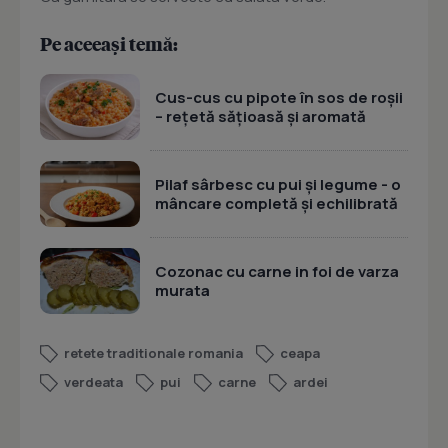
Pe aceeași temă:
Cus-cus cu pipote în sos de roșii
– rețetă sățioasă și aromată
Pilaf sârbesc cu pui și legume - o
mâncare completă și echilibrată
Cozonac cu carne in foi de varza
murata
retete traditionale romania
ceapa
verdeata
pui
carne
ardei