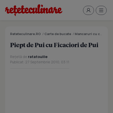
Reteteculinare.RO
/
Carte de bucate
/
Mancaruri cu carne
/
P
Piept de Pui cu Ficaciori de Pui
Rețetă de
ratatouille
Publicat: 27 Septembrie 2010, 03:11