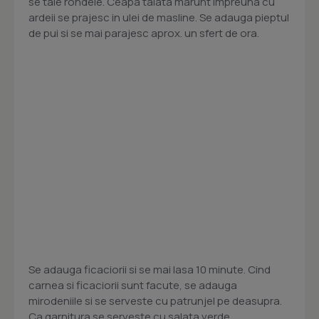
se taie rondele. Ceapa taiata marunt impreuna cu
ardeii se prajesc in ulei de masline. Se adauga pieptul
de pui si se mai parajesc aprox. un sfert de ora.
Se adauga ficaciorii si se mai lasa 10 minute. Cind
carnea si ficaciorii sunt facute, se adauga
mirodeniile si se serveste cu patrunjel pe deasupra.
Ca garnitura se serveste cu salata verde.