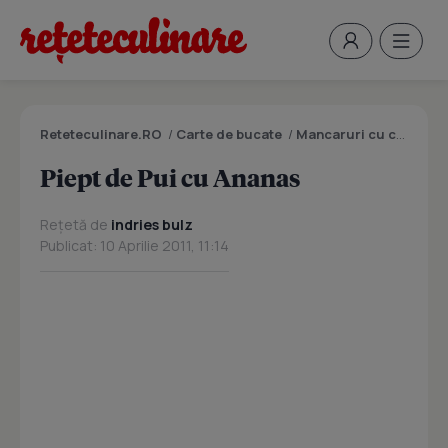
Reteteculinare.RO
/
Carte de bucate
/
Mancaruri cu carne
/
P
Piept de Pui cu Ananas
Rețetă de
indries bulz
Publicat: 10 Aprilie 2011, 11:14