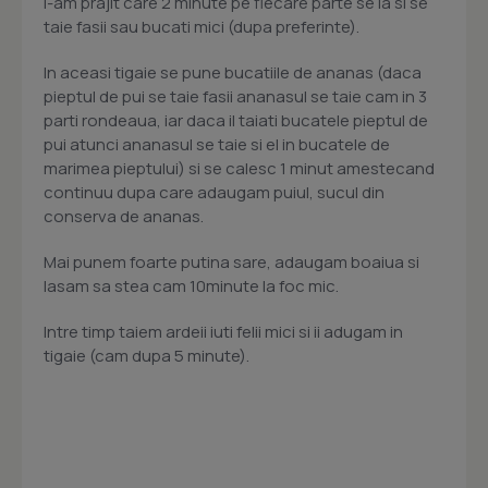
l-am prajit care 2 minute pe fiecare parte se ia si se
taie fasii sau bucati mici (dupa preferinte).
In aceasi tigaie se pune bucatiile de ananas (daca
pieptul de pui se taie fasii ananasul se taie cam in 3
parti rondeaua, iar daca il taiati bucatele pieptul de
pui atunci ananasul se taie si el in bucatele de
marimea pieptului) si se calesc 1 minut amestecand
continuu dupa care adaugam puiul, sucul din
conserva de ananas.
Mai punem foarte putina sare, adaugam boaiua si
lasam sa stea cam 10minute la foc mic.
Intre timp taiem ardeii iuti felii mici si ii adugam in
tigaie (cam dupa 5 minute).