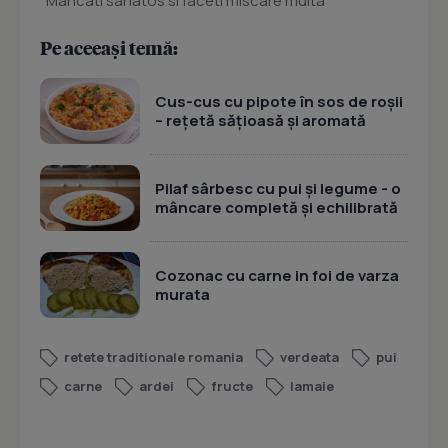
''Mancati sanatos si faceti miscare multa''
Pe aceeași temă:
Cus-cus cu pipote în sos de roșii
– rețetă sățioasă și aromată
Pilaf sârbesc cu pui și legume - o
mâncare completă și echilibrată
Cozonac cu carne in foi de varza
murata
retete traditionale romania
verdeata
pui
carne
ardei
fructe
lamaie