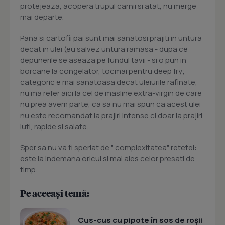
protejeaza, acopera trupul carnii si atat, nu merge
mai departe.
Pana si cartofii pai sunt mai sanatosi prajiti in untura
decat in ulei (eu salvez untura ramasa - dupa ce
depunerile se aseaza pe fundul tavii - si o pun in
borcane la congelator, tocmai pentru deep fry;
categoric e mai sanatoasa decat uleiurile rafinate,
nu ma refer aici la cel de masline extra-virgin de care
nu prea avem parte, ca sa nu mai spun ca acest ulei
nu este recomandat la prajiri intense ci doar la prajiri
iuti, rapide si salate.
Sper sa nu va fi speriat de " complexitatea" retetei:
este la indemana oricui si mai ales celor presati de
timp.
Pe aceeași temă:
Cus-cus cu pipote în sos de roșii