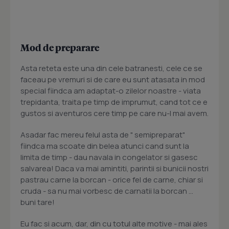
Mod de preparare
Asta reteta este una din cele batranesti, cele ce se
faceau pe vremuri si de care eu sunt atasata in mod
special fiindca am adaptat-o zilelor noastre - viata
trepidanta, traita pe timp de imprumut, cand tot ce e
gustos si aventuros cere timp pe care nu-l mai avem.
Asadar fac mereu felul asta de " semipreparat"
fiindca ma scoate din belea atunci cand sunt la
limita de timp - dau navala in congelator si gasesc
salvarea! Daca va mai amintiti, parintii si bunicii nostri
pastrau carne la borcan - orice fel de carne, chiar si
cruda - sa nu mai vorbesc de carnatii la borcan ...
buni tare!
Eu fac si acum, dar, din cu totul alte motive - mai ales