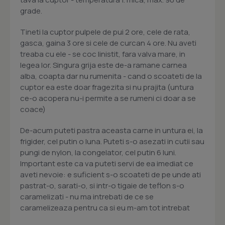
grade.
Tineti la cuptor pulpele de pui 2 ore, cele de rata,
gasca, gaina 3 ore si cele de curcan 4 ore. Nu aveti
treaba cu ele - se coc linistit, fara valva mare, in
legea lor. Singura grija este de-a ramane carnea
alba, coapta dar nu rumenita - cand o scoateti de la
cuptor ea este doar fragezita si nu prajita (untura
ce-o acopera nu-i permite a se rumeni ci doar a se
coace)
De-acum puteti pastra aceasta carne in untura ei, la
frigider, cel putin o luna. Puteti s-o asezati in cutii sau
pungi de nylon, la congelator, cel putin 6 luni.
Important este ca va puteti servi de ea imediat ce
aveti nevoie: e suficient s-o scoateti de pe unde ati
pastrat-o, sarati-o, si intr-o tigaie de teflon s-o
caramelizati - nu ma intrebati de ce se
caramelizeaza pentru ca si eu m-am tot intrebat