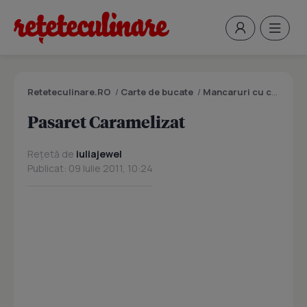
Reteteculinare.RO
/
Carte de bucate
/
Mancaruri cu carne
/
P
Pasaret Caramelizat
Rețetă de
iuliajewel
Publicat: 09 Iulie 2011, 10:24