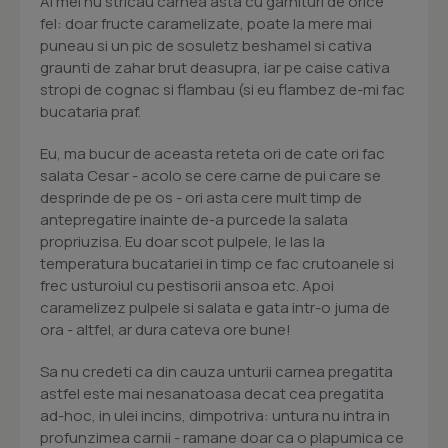
Ai mei nu stricau carnea asta cu garnituri de orice
fel: doar fructe caramelizate, poate la mere mai
puneau si un pic de sosuletz beshamel si cativa
graunti de zahar brut deasupra, iar pe caise cativa
stropi de cognac si flambau (si eu flambez de-mi fac
bucataria praf.
Eu, ma bucur de aceasta reteta ori de cate ori fac
salata Cesar - acolo se cere carne de pui care se
desprinde de pe os - ori asta cere mult timp de
antepregatire inainte de-a purcede la salata
propriuzisa. Eu doar scot pulpele, le las la
temperatura bucatariei in timp ce fac crutoanele si
frec usturoiul cu pestisorii ansoa etc. Apoi
caramelizez pulpele si salata e gata intr-o juma de
ora - altfel, ar dura cateva ore bune!
Sa nu credeti ca din cauza unturii carnea pregatita
astfel este mai nesanatoasa decat cea pregatita
ad-hoc, in ulei incins, dimpotriva: untura nu intra in
profunzimea carnii - ramane doar ca o plapumica ce