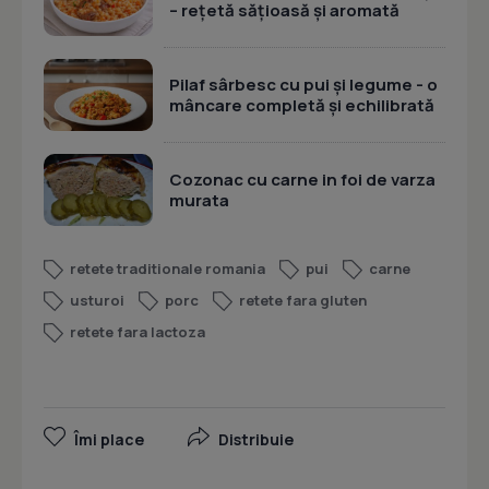
– rețetă sățioasă și aromată
Pilaf sârbesc cu pui și legume - o
mâncare completă și echilibrată
Cozonac cu carne in foi de varza
murata
retete traditionale romania
pui
carne
usturoi
porc
retete fara gluten
retete fara lactoza
Îmi place
Distribuie