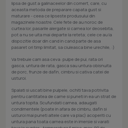
lipsa de gust a galinaceelor din comert, care, cu
aceasta metoda de preparare capata gust si
maturare - ceea ce lipseste produsului din
magazinele noastre. Cele fete de au noroc de
curtea lor, pasarile alergate si carnea lor deosebita,
pot a nu se uita mai departe la reteta; cele ce au la
dispozitie doar din cand in cand parte de asa
pasaret ori timp limitat, sa ciuleasca bine urechile, :)
Va trebuie cam asa ceva: pulpe de pui, rata ori
gasca, untura de rata, gasca sau untura obisnuita
de porc, frunze de dafin, cimbru si cativa catei de
usturoi.
Spalati si uscati bine pulpele, ochiti tava potrivita
pentru cantitatea de carne si puneti in ea un strat de
untura topita. Scufundati carnea, adaugati
condimentele (poate in afara de cimbru, dafin si
usturoi mai puneti altele care va plac) acoperiti cu
untura pana toata carnea este in imersie si varati
tava la cuptor - temperatura f. mica, max. 90 de