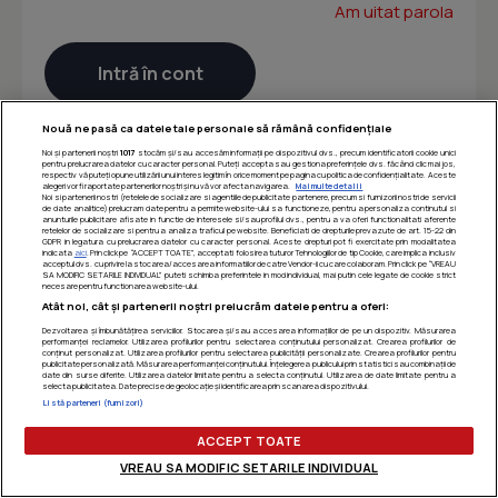
Am uitat parola
Nouă ne pasă ca datele tale personale să rămână confidențiale
Noi și partenerii noștri
1017
stocăm și/sau accesăm informații pe dispozitivul dvs., precum identificatorii cookie unici
pentru prelucrarea datelor cu caracter personal. Puteți accepta sau gestiona preferințele dvs. făcând clic mai jos,
respectiv vă puteți opune utilizării unui interes legitim în orice moment pe pagina cu politica de confidențialitate. Aceste
alegeri vor fi raportate partenerilor noștri și nu vă vor afecta navigarea.
Mai multe detalii
Noi si partenerii nostri (retelele de socializare si agentiile de publicitate partenere, precum si furnizorii nostri de servicii
de date analitice) prelucram date pentru a permite website-ului sa functioneze, pentru a personaliza continutul si
anunturile publicitare afisate in functie de interesele si/sau profilul dvs., pentru a va oferi functionalitati aferente
retelelor de socializare si pentru a analiza traficul pe website. Beneficiati de drepturile prevazute de art. 15-22 din
GDPR in legatura cu prelucrarea datelor cu caracter personal. Aceste drepturi pot fi exercitate prin modalitatea
indicata
aici
. Prin click pe “ACCEPT TOATE”, acceptati folosirea tuturor Tehnologiilor de tip Cookie, care implica inclusiv
acceptul dvs. cu privire la stocarea/accesarea informatiilor de catre Vendor-ii cu care colaboram. Prin click pe “VREAU
SA MODIFIC SETARILE INDIVIDUAL” puteti schimba preferintele in mod individual, mai putin cele legate de cookie strict
necesare pentru functionarea website-ului.
Atât noi, cât și partenerii noștri prelucrăm datele pentru a oferi:
Dezvoltarea și îmbunătățirea serviciilor. Stocarea și/sau accesarea informațiilor de pe un dispozitiv. Măsurarea
performanței reclamelor. Utilizarea profilurilor pentru selectarea conținutului personalizat. Crearea profilurilor de
conținut personalizat. Utilizarea profilurilor pentru selectarea publicității personalizate. Crearea profilurilor pentru
publicitate personalizată. Măsurarea performanței conținutului. Înțelegerea publicului prin statistici sau combinații de
date din surse diferite. Utilizarea datelor limitate pentru a selecta conținutul. Utilizarea de date limitate pentru a
selecta publicitatea. Date precise de geolocație și identificarea prin scanarea dispozitivului.
Listă parteneri (furnizori)
ACCEPT TOATE
VREAU SA MODIFIC SETARILE INDIVIDUAL