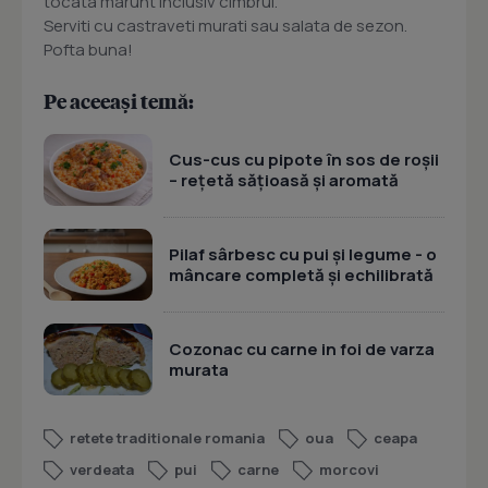
tocata marunt inclusiv cimbrul.
Serviti cu castraveti murati sau salata de sezon.
Pofta buna!
Pe aceeași temă:
Cus-cus cu pipote în sos de roșii
– rețetă sățioasă și aromată
Pilaf sârbesc cu pui și legume - o
mâncare completă și echilibrată
Cozonac cu carne in foi de varza
murata
retete traditionale romania
oua
ceapa
verdeata
pui
carne
morcovi