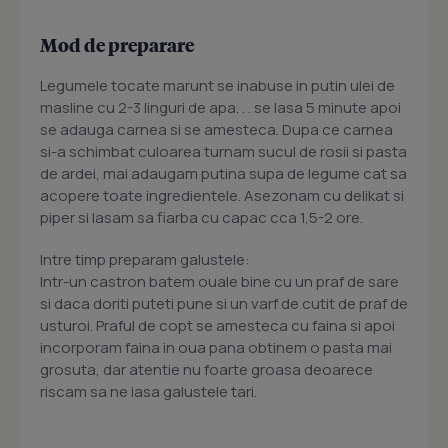
Mod de preparare
Legumele tocate marunt se inabuse in putin ulei de
masline cu 2-3 linguri de apa. . . se lasa 5 minute apoi
se adauga carnea si se amesteca. Dupa ce carnea
si-a schimbat culoarea turnam sucul de rosii si pasta
de ardei, mai adaugam putina supa de legume cat sa
acopere toate ingredientele. Asezonam cu delikat si
piper si lasam sa fiarba cu capac cca 1,5-2 ore.
Intre timp preparam galustele:
Intr-un castron batem ouale bine cu un praf de sare
si daca doriti puteti pune si un varf de cutit de praf de
usturoi. Praful de copt se amesteca cu faina si apoi
incorporam faina in oua pana obtinem o pasta mai
grosuta, dar atentie nu foarte groasa deoarece
riscam sa ne iasa galustele tari.