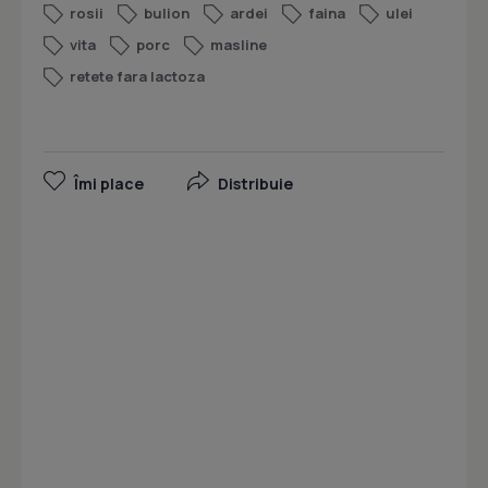
rosii
bulion
ardei
faina
ulei
vita
porc
masline
retete fara lactoza
Îmi place
Distribuie