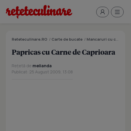
Reteteculinare.RO
/
Carte de bucate
/
Mancaruri cu carne
/
P
Papricas cu Carne de Caprioara
Rețetă de
melianda
Publicat: 25 August 2009, 13:08