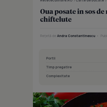
Reteteculinare.RO
/
Carte de bucate
Oua posate in sos de r
chiftelute
Rețetă de
Andra Constantinescu
Publ
Portii
Timp pregatire
Complexitate