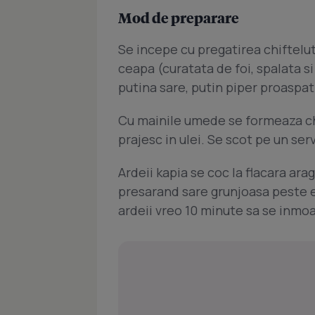
Mod de preparare
Se incepe cu pregatirea chiftelu
ceapa (curatata de foi, spalata si 
putina sare, putin piper proaspat 
Cu mainile umede se formeaza chi
prajesc in ulei. Se scot pe un se
Ardeii kapia se coc la flacara arag
presarand sare grunjoasa peste ei
ardeii vreo 10 minute sa se inmoa