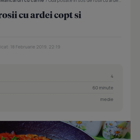
/
Mancaruri cu carne
/
Oua posate in sos de rosii cu ardei copt si chiftelute
osii cu ardei copt si
icat: 18 Februarie 2019, 22:19
4
60 minute
medie