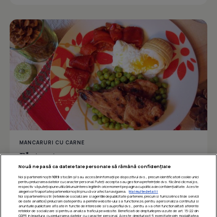
MANCARURI CU CARNE
Platou taranesc
Nouă ne pasă ca datele tale personale să rămână confidențiale
Noi și partenerii noștri
1019
stocăm și/sau accesăm informații pe dispozitivul dvs., precum identificatorii cookie unici
pentru prelucrarea datelor cu caracter personal. Puteți accepta sau gestiona preferințele dvs. făcând clic mai jos,
respectiv vă puteți opune utilizării unui interes legitim în orice moment pe pagina cu politica de confidențialitate. Aceste
Îmi place
Distribuie
alegeri vor fi raportate partenerilor noștri și nu vă vor afecta navigarea.
Mai multe detalii
Noi si partenerii nostri (retelele de socializare si agentiile de publicitate partenere, precum si furnizorii nostri de servicii
de date analitice) prelucram date pentru a permite website-ului sa functioneze, pentru a personaliza continutul si
anunturile publicitare afisate in functie de interesele si/sau profilul dvs., pentru a va oferi functionalitati aferente
retelelor de socializare si pentru a analiza traficul pe website. Beneficiati de drepturile prevazute de art. 15-22 din
GDPR in legatura cu prelucrarea datelor cu caracter personal. Aceste drepturi pot fi exercitate prin modalitatea