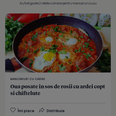
Au fost gasite 2 retete culinare pentru mancaruri cu ou
MANCARURI CU CARNE
Oua posate in sos de rosii cu ardei copt
si chiftelute
Îmi place
Distribuie