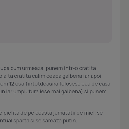
 dupa cum urmeaza: punem intr-o cratita
-o alta cratita calim ceapa galbena iar apoi
erbem 12 oua (intotdeauna folosesc oua de casa
un iar umplutura iese mai galbena) si punem
 pielita de pe coasta jumatatii de miel, se
ntual sparta si se sareaza putin.