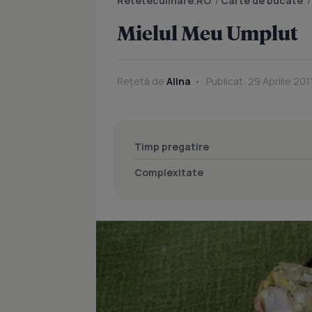
Reteteculinare.RO
/
Carte de bucate
Mielul Meu Umplut
Rețetă de
Alina
Publicat: 29 Aprilie 201
Timp pregatire
Complexitate