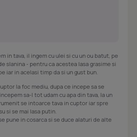
 in tava, il ingem cu ulei si cu un ou batut, pe
e slanina - pentru ca acestea lasa grasime si
e iar in acelasi timp da si un gust bun.
cuptor la foc mediu, dupa ce incepe sa se
incepem sa-l tot udam cu apa din tava, la un
menit se intoarce tava in cuptor iar spre
su si se mai lasa putin.
se pune in cosarca si se duce alaturi de alte