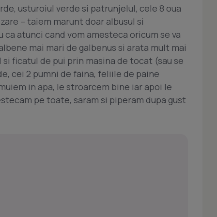
de, usturoiul verde si patrunjelul, cele 8 oua
cizare – taiem marunt doar albusul si
ru ca atunci cand vom amesteca oricum se va
albene mai mari de galbenus si arata mult mai
si ficatul de pui prin masina de tocat (sau se
de, cei 2 pumni de faina, feliile de paine
nmuiem in apa, le stroarcem bine iar apoi le
stecam pe toate, saram si piperam dupa gust