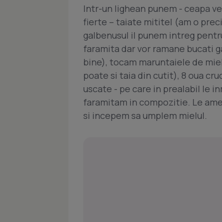
Intr-un lighean punem - ceapa ver
fierte – taiate mititel (am o pre
galbenusul il punem intreg pent
faramita dar vor ramane bucati g
bine), tocam maruntaiele de miel 
poate si taia din cutit), 8 oua cru
uscate - pe care in prealabil le i
faramitam in compozitie. Le ame
si incepem sa umplem mielul.