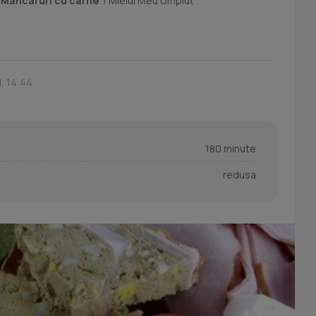
/
Mancaruri cu carne
/
Mielul Meu Umplut
1, 14:44
180 minute
redusa