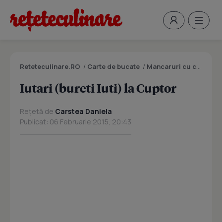
Reteteculinare.RO
/
Carte de bucate
/
Mancaruri cu carne
/
I
Iutari (bureti Iuti) la Cuptor
Rețetă de
Carstea Daniela
Publicat: 06 Februarie 2015, 20:43