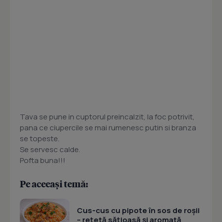
Tava se pune in cuptorul preincalzit, la foc potrivit,
pana ce ciupercile se mai rumenesc putin si branza
se topeste.
Se servesc calde.
Pofta buna!!!
Pe aceeași temă:
Cus-cus cu pipote în sos de roșii
– rețetă sățioasă și aromată