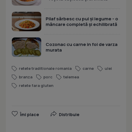
Pilaf sârbesc cu pui și legume - o
mâncare completă și echilibrată
Cozonac cu carne in foi de varza
murata
retete traditionale romania
carne
ulei
branza
porc
telemea
retete fara gluten
Îmi place
Distribuie