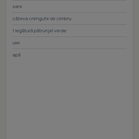
sare
câteva crengute de cimbru
1 legătură pătrunjel verde
ulei
apă