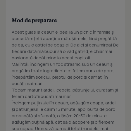
Mod de preparare
Acest gulas la ceaun e ideal la un picnic în familie și
această rețetă aparține mătușii mele, fiind pregătită
de ea, cu o astfel de ocazie! De aici și denumirea! De
fiecare dată mă bucur să o văd gatind, e chiar mai
pasionată decât mine la acest capitol!
Mai întâi, încingem un foc strasnic sub un ceaun și
pregătim toate ingredientele: feliem burta de porc,
îndepărtăm soriciul, pieptul de porc și carnatii în
bucăți mai mari.
Tocam marunt ardeii, cepele, pătrunjelul, curatam și
feliem cartofii bucati mai mari.
Încingem puțin ulei în ceaun, adăugăm ceapa, ardeii
și patrunjelul, le calim 15 minute, apoi burta de porc
proaspătă și afumată, o lăsăm 20-30 de minute,
adăugăm puțină apă, cât să o acopere și o fierbem
sub capac. Urmează carnatii feliati rondele, mai