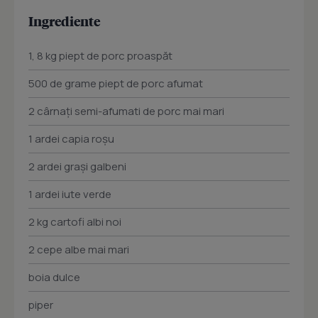
Ingrediente
1, 8 kg piept de porc proaspăt
500 de grame piept de porc afumat
2 cârnați semi-afumati de porc mai mari
1 ardei capia roșu
2 ardei grași galbeni
1 ardei iute verde
2 kg cartofi albi noi
2 cepe albe mai mari
boia dulce
piper