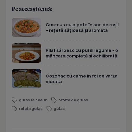
Pe aceeași temă:
Cus-cus cu pipote în sos de roșii
– rețetă sățioasă și aromată
Pilaf sârbesc cu pui și legume - o
mâncare completă și echilibrată
Cozonac cu carne in foi de varza
murata
gulas la ceaun
retete de gulas
reteta gulas
gulas