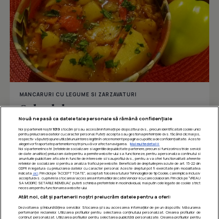
MANCARURI CU LEGUME SI ZARZAVATURI
Gulas de legume
Nouă ne pasă ca datele tale personale să rămână confidențiale
Noi și partenerii noștri
1019
stocăm și/sau accesăm informații pe dispozitivul dvs., precum identificatorii cookie unici
pentru prelucrarea datelor cu caracter personal. Puteți accepta sau gestiona preferințele dvs. făcând clic mai jos,
respectiv vă puteți opune utilizării unui interes legitim în orice moment pe pagina cu politica de confidențialitate. Aceste
Îmi place
Distribuie
alegeri vor fi raportate partenerilor noștri și nu vă vor afecta navigarea.
Mai multe detalii
Noi si partenerii nostri (retelele de socializare si agentiile de publicitate partenere, precum si furnizorii nostri de servicii
de date analitice) prelucram date pentru a permite website-ului sa functioneze, pentru a personaliza continutul si
anunturile publicitare afisate in functie de interesele si/sau profilul dvs., pentru a va oferi functionalitati aferente
retelelor de socializare si pentru a analiza traficul pe website. Beneficiati de drepturile prevazute de art. 15-22 din
GDPR in legatura cu prelucrarea datelor cu caracter personal. Aceste drepturi pot fi exercitate prin modalitatea
indicata
aici
. Prin click pe “ACCEPT TOATE”, acceptati folosirea tuturor Tehnologiilor de tip Cookie, care implica inclusiv
acceptul dvs. cu privire la stocarea/accesarea informatiilor de catre Vendor-ii cu care colaboram. Prin click pe “VREAU
SA MODIFIC SETARILE INDIVIDUAL” puteti schimba preferintele in mod individual, mai putin cele legate de cookie strict
necesare pentru functionarea website-ului.
Atât noi, cât și partenerii noștri prelucrăm datele pentru a oferi:
Dezvoltarea și îmbunătățirea serviciilor. Stocarea și/sau accesarea informațiilor de pe un dispozitiv. Măsurarea
performanței reclamelor. Utilizarea profilurilor pentru selectarea conținutului personalizat. Crearea profilurilor de
conținut personalizat. Utilizarea profilurilor pentru selectarea publicității personalizate. Crearea profilurilor pentru