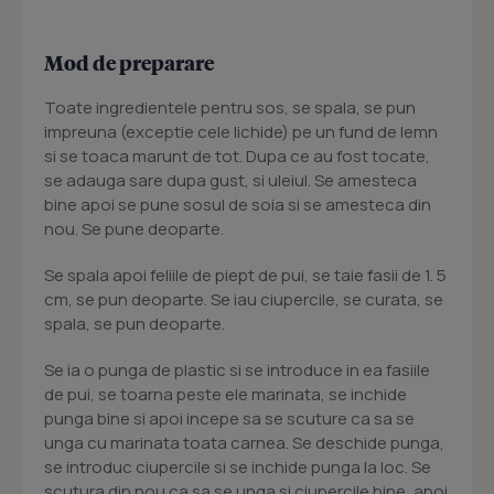
Mod de preparare
Toate ingredientele pentru sos, se spala, se pun
impreuna (exceptie cele lichide) pe un fund de lemn
si se toaca marunt de tot. Dupa ce au fost tocate,
se adauga sare dupa gust, si uleiul. Se amesteca
bine apoi se pune sosul de soia si se amesteca din
nou. Se pune deoparte.
Se spala apoi feliile de piept de pui, se taie fasii de 1. 5
cm, se pun deoparte. Se iau ciupercile, se curata, se
spala, se pun deoparte.
Se ia o punga de plastic si se introduce in ea fasiile
de pui, se toarna peste ele marinata, se inchide
punga bine si apoi incepe sa se scuture ca sa se
unga cu marinata toata carnea. Se deschide punga,
se introduc ciupercile si se inchide punga la loc. Se
scutura din nou ca sa se unga si ciupercile bine, apoi