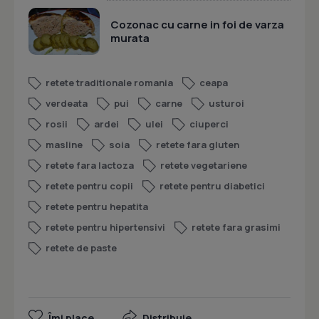
Cozonac cu carne in foi de varza
murata
retete traditionale romania
ceapa
verdeata
pui
carne
usturoi
rosii
ardei
ulei
ciuperci
masline
soia
retete fara gluten
retete fara lactoza
retete vegetariene
retete pentru copii
retete pentru diabetici
retete pentru hepatita
retete pentru hipertensivi
retete fara grasimi
retete de paste
Îmi place
Distribuie