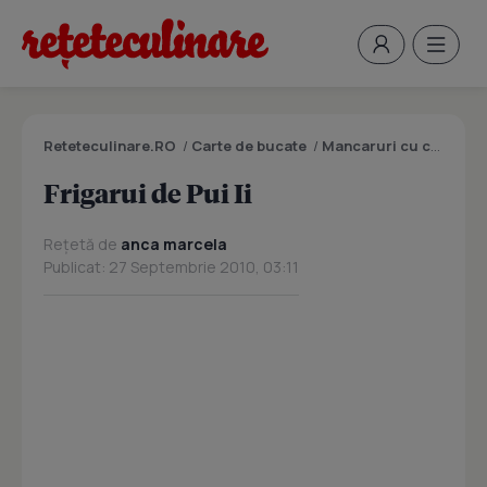
Reteteculinare.RO
/
Carte de bucate
/
Mancaruri cu carne
/
F
Frigarui de Pui Ii
Rețetă de
anca marcela
Publicat: 27 Septembrie 2010, 03:11