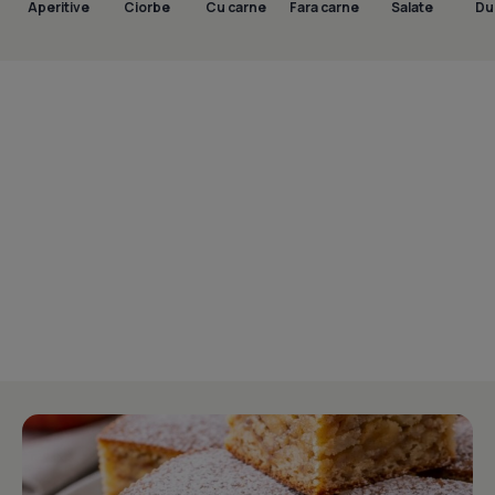
Aperitive
Ciorbe
Cu carne
Fara carne
Salate
Dul