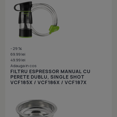
- 29 %
69.99 lei
49.99 lei
Adauga in cos
FILTRU ESPRESSOR MANUAL CU
PERETE DUBLU, SINGLE SHOT
VCF185X / VCF186X / VCF187X