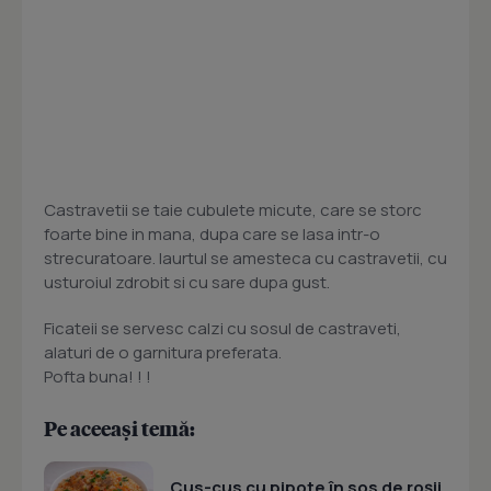
Castravetii se taie cubulete micute, care se storc
foarte bine in mana, dupa care se lasa intr-o
strecuratoare. Iaurtul se amesteca cu castravetii, cu
usturoiul zdrobit si cu sare dupa gust.
Ficateii se servesc calzi cu sosul de castraveti,
alaturi de o garnitura preferata.
Pofta buna! ! !
Pe aceeași temă:
Cus-cus cu pipote în sos de roșii