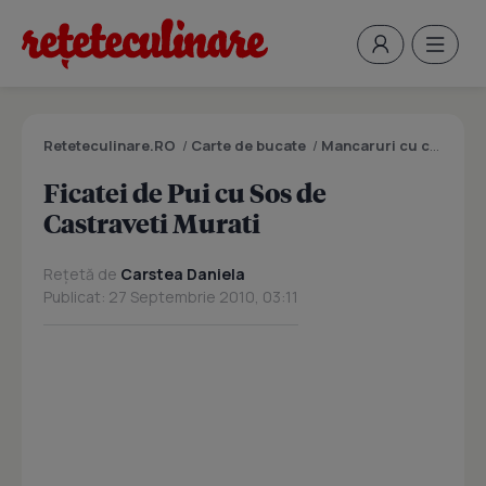
Reteteculinare.RO
/
Carte de bucate
/
Mancaruri cu carne
/
F
Ficatei de Pui cu Sos de
Castraveti Murati
Rețetă de
Carstea Daniela
Publicat: 27 Septembrie 2010, 03:11