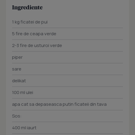
Ingrediente
1 kg ficatei de pui
5 fire de ceapa verde
2-3 fire de usturoi verde
piper
sare
delikat
100 ml ulei
apa cat sa depaseasca putin ficateii din tava
Sos:
400 ml iaurt