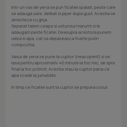
Intr-un vas de yena se pun ficateii spalati, peste care
se adauga sare, delikat si piper dupa gust. Acestia se
amesteca cu grija.
Separat taiem ceapa si usturoiul marumt si le
adaugam peste ficatei. Deasupra acestora punem
uleiul si apa, cat sa depaseasca foarte putin
compozitia.
Vasul de yena se pune la cuptor (neacoperit) si se
lasa pentru aproximativ 40 minute la foc mic, iar spre
final la foc potrivit. Acestia stau la cuptor pana ce
apa scade la jumatate.
In timp ce ficateii sunt la cuptor se prepara sosul.