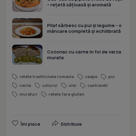
– rețetă sățioasă și aromată
Pilaf sârbesc cu pui și legume - o
mâncare completă și echilibrată
Cozonac cu carne in foi de varza
murata
retete traditionale romania
ceapa
pui
carne
usturoi
ulei
castraveti
muraturi
retete fara gluten
Îmi place
Distribuie