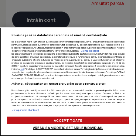
Am uitat parola
Nouă ne pasă ca datele tale personale să rămână confidențiale
Noi și partenerii noștri
1017
stocăm și/sau accesăm informații pe dispozitivul dvs., precum identificatorii cookie unici
pentru prelucrarea datelor cu caracter personal. Puteți accepta sau gestiona preferințele dvs. făcând clic mai jos,
respectiv vă puteți opune utilizării unui interes legitim în orice moment pe pagina cu politica de confidențialitate. Aceste
alegeri vor fi raportate partenerilor noștri și nu vă vor afecta navigarea.
Mai multe detalii
Noi si partenerii nostri (retelele de socializare si agentiile de publicitate partenere, precum si furnizorii nostri de servicii
de date analitice) prelucram date pentru a permite website-ului sa functioneze, pentru a personaliza continutul si
anunturile publicitare afisate in functie de interesele si/sau profilul dvs., pentru a va oferi functionalitati aferente
retelelor de socializare si pentru a analiza traficul pe website. Beneficiati de drepturile prevazute de art. 15-22 din
GDPR in legatura cu prelucrarea datelor cu caracter personal. Aceste drepturi pot fi exercitate prin modalitatea
indicata
aici
. Prin click pe “ACCEPT TOATE”, acceptati folosirea tuturor Tehnologiilor de tip Cookie, care implica inclusiv
acceptul dvs. cu privire la stocarea/accesarea informatiilor de catre Vendor-ii cu care colaboram. Prin click pe “VREAU
SA MODIFIC SETARILE INDIVIDUAL” puteti schimba preferintele in mod individual, mai putin cele legate de cookie strict
necesare pentru functionarea website-ului.
Atât noi, cât și partenerii noștri prelucrăm datele pentru a oferi:
Dezvoltarea și îmbunătățirea serviciilor. Stocarea și/sau accesarea informațiilor de pe un dispozitiv. Măsurarea
performanței reclamelor. Utilizarea profilurilor pentru selectarea conținutului personalizat. Crearea profilurilor de
conținut personalizat. Utilizarea profilurilor pentru selectarea publicității personalizate. Crearea profilurilor pentru
publicitate personalizată. Măsurarea performanței conținutului. Înțelegerea publicului prin statistici sau combinații de
date din surse diferite. Utilizarea datelor limitate pentru a selecta conținutul. Utilizarea de date limitate pentru a
selecta publicitatea. Date precise de geolocație și identificarea prin scanarea dispozitivului.
Listă parteneri (furnizori)
ACCEPT TOATE
VREAU SA MODIFIC SETARILE INDIVIDUAL