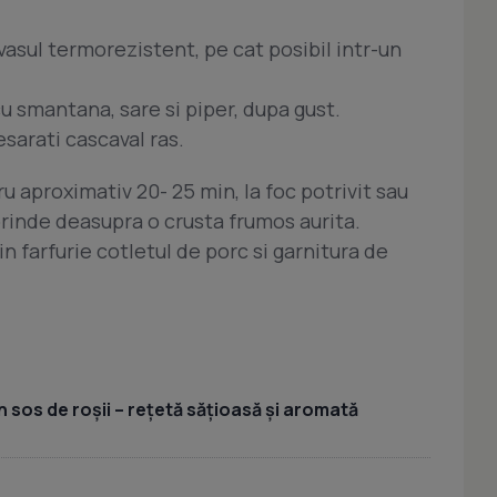
vasul termorezistent, pe cat posibil intr-un
u smantana, sare si piper, dupa gust.
esarati cascaval ras.
ru aproximativ 20- 25 min, la foc potrivit sau
prinde deasupra o crusta frumos aurita.
in farfurie cotletul de porc si garnitura de
 sos de roșii – rețetă sățioasă și aromată