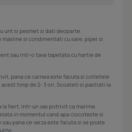
u unt si pesmet si dati deoparte.
e masline si condimentati cu sare, piper si
ent sau intr-o tava tapetata cu hartie de
trivit, pana ce carnea este facuta si cotletele
acest timp de 2- 3 ori. Scoateti si pastrati la
la fiert, intr-un vas potrivit ca marime.
gelata in momentul cand apa clocoteste si
in sau pana ce varza este facuta si se poate
ulite.