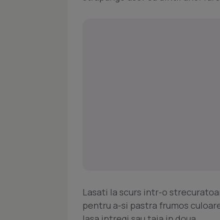
Lasati la scurs intr-o strecurato
pentru a-si pastra frumos culoarea
lasa intregi sau taia in doua.