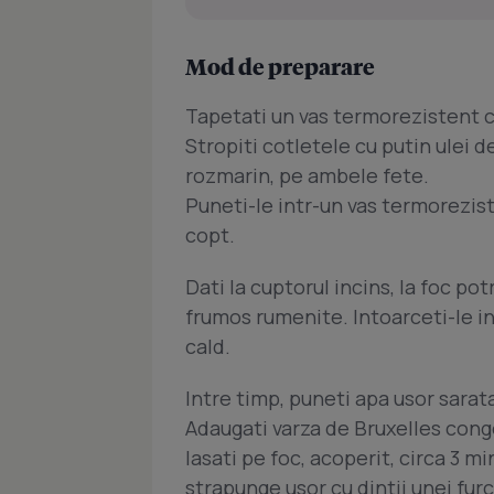
Mod de preparare
Tapetati un vas termorezistent c
Stropiti cotletele cu putin ulei d
rozmarin, pe ambele fete.
Puneti-le intr-un vas termorezist
copt.
Dati la cuptorul incins, la foc po
frumos rumenite. Intoarceti-le in 
cald.
Intre timp, puneti apa usor sarata 
Adaugati varza de Bruxelles con
lasati pe foc, acoperit, circa 3 m
strapunge usor cu dintii unei furc