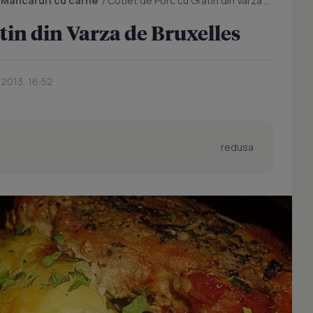
/
Mancaruri cu carne
/
Cotlet de Porc cu Gratin din Varza de Bruxelles
tin din Varza de Bruxelles
 2013, 16:52
redusa