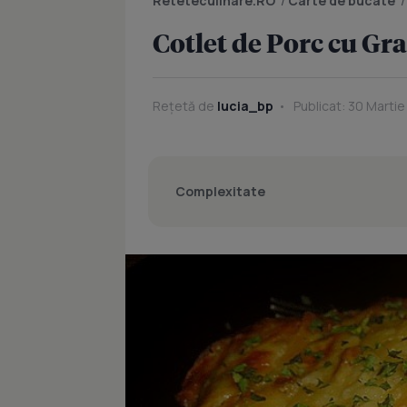
Reteteculinare.RO
/
Carte de bucate
Cotlet de Porc cu Gra
Rețetă de
lucia_bp
Publicat: 30 Martie
Complexitate