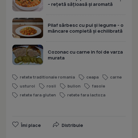
– rețetă sățioasă și aromată
Pilaf sârbesc cu pui și legume - o
mâncare completă și echilibrată
Cozonac cu carne in foi de varza
murata
retete traditionale romania
ceapa
carne
usturoi
rosii
bulion
fasole
retete fara gluten
retete fara lactoza
Îmi place
Distribuie