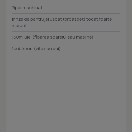
Piper machinat
frinze de pantrujel uscat (proaspet) tocat foarte
marunt
150ml ulei (floarea soarelui sau masline)
1cub knorr (vita sau pui)