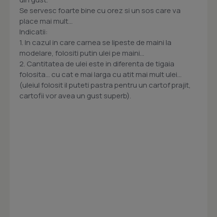
Se servesc foarte bine cu orez si un sos care va
place mai mult...
Indicatii:
1. In cazul in care carnea se lipeste de maini la
modelare, folositi putin ulei pe maini...
2. Cantitatea de ulei este in diferenta de tigaia
folosita... cu cat e mai larga cu atit mai mult ulei...
(uleiul folosit il puteti pastra pentru un cartof prajit,
cartofii vor avea un gust superb).