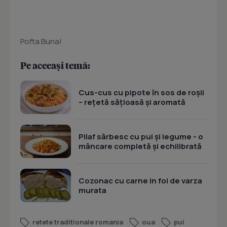
Pofta Buna!
Pe aceeași temă:
Cus-cus cu pipote în sos de roșii
– rețetă sățioasă și aromată
Pilaf sârbesc cu pui și legume - o
mâncare completă și echilibrată
Cozonac cu carne in foi de varza
murata
retete traditionale romania
oua
pui