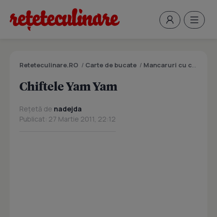
Reteteculinare.RO
/
Carte de bucate
/
Mancaruri cu carne
/
C
Chiftele Yam Yam
Rețetă de
nadejda
Publicat: 27 Martie 2011, 22:12