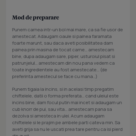
Mod de preparare
Punem carnea intr-un bol mai mare, ca sa fie usor de
amestecat. Adaugam oaule si painea faramata
foarte marunt, sau daca aveti posibilitatea dam
painea prin masina de tocat carne... amestecam
bine, dupa adaugam sare, piper, usturoiul pisat si
patrunjelul... amestecam din nou pana vedem ca
toate ingredientele au fost amestecate... (de
preferinta amestecul se face cu mana...)
Punem tigaia la incins, si in acelasi timp pregatim
chiftelele, datii o forma preferata... cand uleiul este
incins bine, dam focul putin mai incet si adaugam un
cub knorr de pui, sau vita... amestecam pana sa
dezolva si amesteca in ulei. Acum adaugam
chiftelele si le prajim pe ambele parti cateva min. Sa
aveti grija sa nu le uscati prea tare pentru ca isi pierd
din gust.