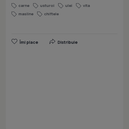
carne
usturoi
ulei
vita
masline
chiftele
Îmi place
Distribuie