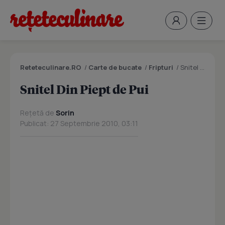
Reteteculinare.RO
/
Carte de bucate
/
Fripturi
/
Snitel Din Piept de Pui
Snitel Din Piept de Pui
Rețetă de
Sorin
Publicat: 27 Septembrie 2010, 03:11