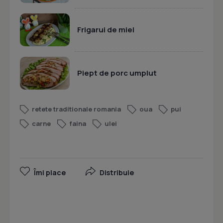
Frigarui de miel
Piept de porc umplut
retete traditionale romania
oua
pui
carne
faina
ulei
Îmi place
Distribuie