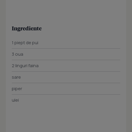
Ingrediente
1 piept de pui
3 oua
2 linguri faina
sare
piper
ulei