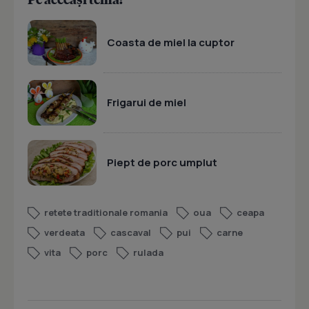
Coasta de miel la cuptor
Frigarui de miel
Piept de porc umplut
retete traditionale romania
oua
ceapa
verdeata
cascaval
pui
carne
vita
porc
rulada