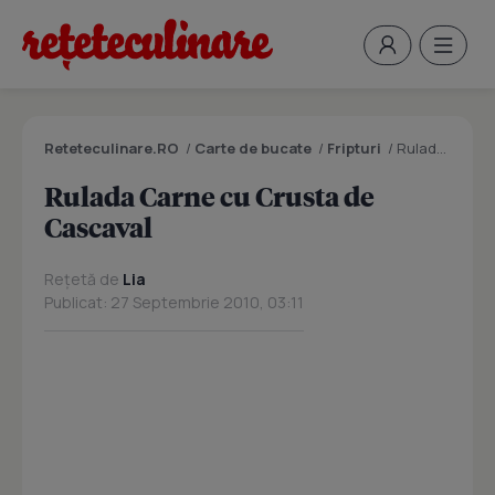
Reteteculinare.RO
/
Carte de bucate
/
Fripturi
/
Rulada Carne cu Crusta de Cascaval
Rulada Carne cu Crusta de
Cascaval
Rețetă de
Lia
Publicat: 27 Septembrie 2010, 03:11