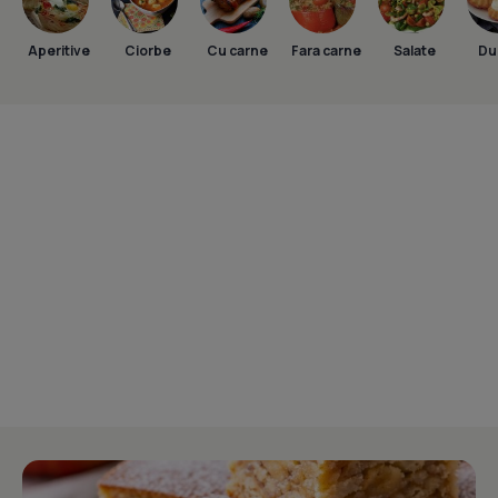
Aperitive
Ciorbe
Cu carne
Fara carne
Salate
Dul