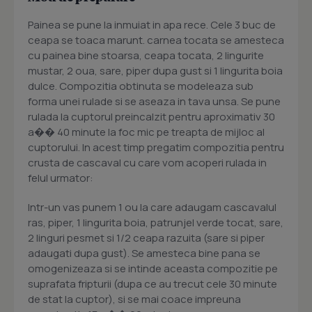
Painea se pune la inmuiat in apa rece. Cele 3 buc de
ceapa se toaca marunt. carnea tocata se amesteca
cu painea bine stoarsa, ceapa tocata, 2 lingurite
mustar, 2 oua, sare, piper dupa gust si 1 lingurita boia
dulce. Compozitia obtinuta se modeleaza sub
forma unei rulade si se aseaza in tava unsa. Se pune
rulada la cuptorul preincalzit pentru aproximativ 30
a�� 40 minute la foc mic pe treapta de mijloc al
cuptorului. In acest timp pregatim compozitia pentru
crusta de cascaval cu care vom acoperi rulada in
felul urmator:
Intr-un vas punem 1 ou la care adaugam cascavalul
ras, piper, 1 lingurita boia, patrunjel verde tocat, sare,
2 linguri pesmet si 1/2 ceapa razuita (sare si piper
adaugati dupa gust). Se amesteca bine pana se
omogenizeaza si se intinde aceasta compozitie pe
suprafata fripturii (dupa ce au trecut cele 30 minute
de stat la cuptor), si se mai coace impreuna