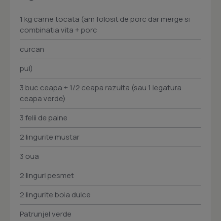
1 kg carne tocata (am folosit de porc dar merge si
combinatia vita + porc
curcan
pui)
3 buc ceapa + 1/2 ceapa razuita (sau 1 legatura
ceapa verde)
3 felii de paine
2 lingurite mustar
3 oua
2 linguri pesmet
2 lingurite boia dulce
Patrunjel verde