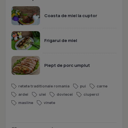
Coasta de miel la cuptor
Frigarui de miel
Piept de porc umplut
retete traditionale romania
pui
carne
ardei
ulei
dovlecei
ciuperci
masline
vinete