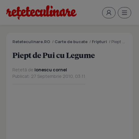
Reteteculinare.RO
/
Carte de bucate
/
Fripturi
/
Piept de Pui cu Legume
Piept de Pui cu Legume
Rețetă de
ionescu cornel
Publicat: 27 Septembrie 2010, 03:11