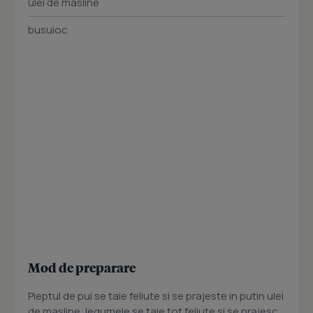
ulei de masline
busuioc
Mod de preparare
Pieptul de pui se taie feliute si se prajeste in putin ulei
de masline, legumele se taie tot feliute si se prajesc