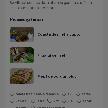
Serviti cat sunt calde, alaturand garnitura si / sau
salata / muratura preferata.
Pe aceeași temă:
Coasta de miel la cuptor
Frigarui de miel
Piept de porc umplut
retete traditionale romania
pui
carne
usturoi
lapte
unt
ulei
zahar
masline
retete fara gluten