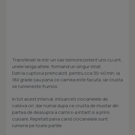
Transferati-le intr-un vas termorezistent uns cu unt,
unele langa altele, formand un singur strat.
Dati la cuptorul preincalzit, pentru cca 30-40 min, la
180 grade sau pana ce carnea este facuta, iar crusta
se rumeneste frumos.
In tot acest interval, intoarceti ciocanelele de
cateva ori, dar numai dupa ce crusta de mustar din
partea de deasupra a carnii s-a intarit si a prins
culoare. Repetati pana cand ciocanelele sunt
rumene pe toate partile.