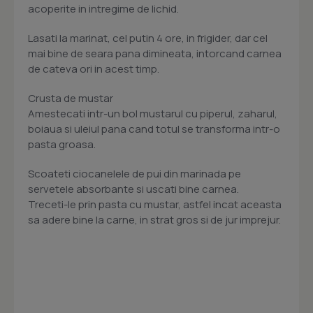
acoperite in intregime de lichid.
Lasati la marinat, cel putin 4 ore, in frigider, dar cel
mai bine de seara pana dimineata, intorcand carnea
de cateva ori in acest timp.
Crusta de mustar
Amestecati intr-un bol mustarul cu piperul, zaharul,
boiaua si uleiul pana cand totul se transforma intr-o
pasta groasa.
Scoateti ciocanelele de pui din marinada pe
servetele absorbante si uscati bine carnea.
Treceti-le prin pasta cu mustar, astfel incat aceasta
sa adere bine la carne, in strat gros si de jur imprejur.