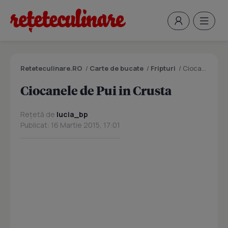
Reteteculinare.RO
/
Carte de bucate
/
Fripturi
/
Ciocanele de Pui in Crusta
Ciocanele de Pui in Crusta
Rețetă de
lucia_bp
Publicat: 16 Martie 2015, 17:01