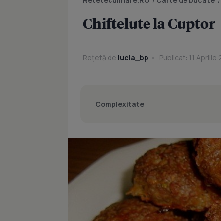
Reteteculinare.RO
/
Carte de bucate
Chiftelute la Cuptor
Rețetă de
lucia_bp
Publicat: 11 Aprilie 
Complexitate