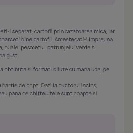
eti-i separat, cartofii prin razatoarea mica, iar
toarceti bine cartofii. Amestecati-i impreuna
a, ouale, pesmetul, patrunjelul verde si
pa gust.
ia obtinuta si formati bilute cu mana uda, pe
 hartie de copt. Dati la cuptorul incins,
 sau pana ce chiftelutele sunt coapte si