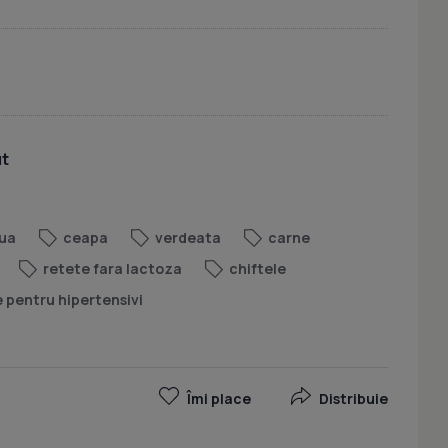
ut
ua
ceapa
verdeata
carne
retete fara lactoza
chiftele
 pentru hipertensivi
Îmi place
Distribuie