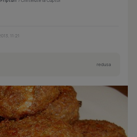
/
Fripturi
/
Chiftelute la Cuptor
2013, 11:21
redusa