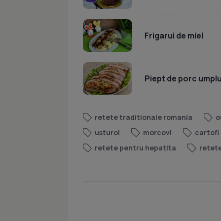
Frigarui de miel
Piept de porc umpl
retete traditionale romania
o
usturoi
morcovi
cartofi
retete pentru hepatita
retete