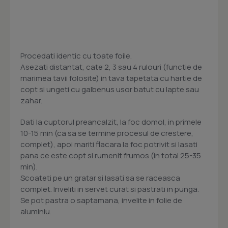
Procedati identic cu toate foile.
Asezati distantat, cate 2, 3 sau 4 rulouri (functie de
marimea tavii folosite) in tava tapetata cu hartie de
copt si ungeti cu galbenus usor batut cu lapte sau
zahar.
Dati la cuptorul preancalzit, la foc domol, in primele
10-15 min (ca sa se termine procesul de crestere,
complet), apoi mariti flacara la foc potrivit si lasati
pana ce este copt si rumenit frumos (in total 25-35
min).
Scoateti pe un gratar si lasati sa se raceasca
complet. Inveliti in servet curat si pastrati in punga.
Se pot pastra o saptamana, invelite in folie de
aluminiu.