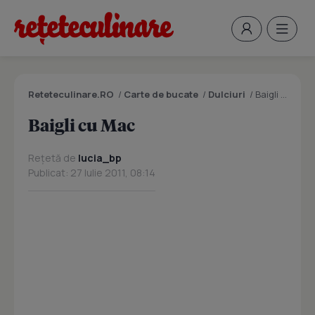
Reteteculinare.RO
/
Carte de bucate
/
Dulciuri
/
Baigli cu Mac
Baigli cu Mac
Rețetă de
lucia_bp
Publicat: 27 Iulie 2011, 08:14