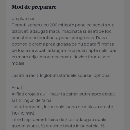
Mod de preparare
Umplutura:
Fierbeti zaharul cu 200 ml lapte pana ce acesta s-a
dizolvat, adaugati macul macinata si lasati pe foc,
amestecand continuu, pana se ingroasa. Daca
obtineti o crema prea groasa ce nu poate fi intinsa
pe foaia de aluat, adaugati inca putin lapte cald, dar
cu mare grija, deoarece pasta devine foarte usor
moale.
Lasati la racit. Inglobati stafidele scurse, optional.
Aluat:
Alifiati drojdia cu 1 lingurita zahar, putin lapte caldut
si 1-2 linguri de faina.
Lasati acoperit, in loc cald, pana ce maiaua creste
(10- 15 min).
Intre timp, cerneti faina de 3 ori, adaugati ouale,
galbenusurile, ½ grasime taiata in bucatele, ½