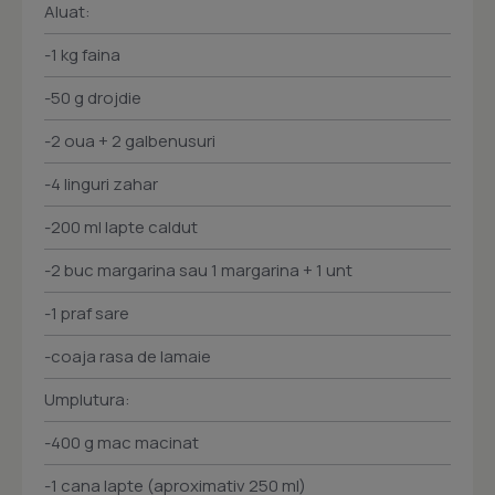
Aluat:
-1 kg faina
-50 g drojdie
-2 oua + 2 galbenusuri
-4 linguri zahar
-200 ml lapte caldut
-2 buc margarina sau 1 margarina + 1 unt
-1 praf sare
-coaja rasa de lamaie
Umplutura:
-400 g mac macinat
-1 cana lapte (aproximativ 250 ml)