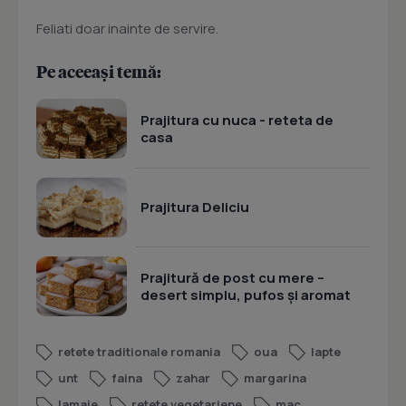
Feliati doar inainte de servire.
Pe aceeași temă:
Prajitura cu nuca - reteta de
casa
Prajitura Deliciu
Prajitură de post cu mere –
desert simplu, pufos și aromat
retete traditionale romania
oua
lapte
unt
faina
zahar
margarina
lamaie
retete vegetariene
mac