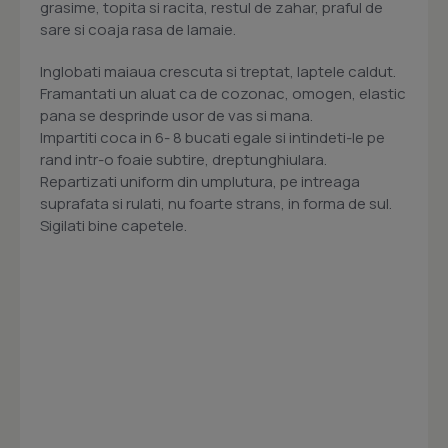
grasime, topita si racita, restul de zahar, praful de
sare si coaja rasa de lamaie.
Inglobati maiaua crescuta si treptat, laptele caldut.
Framantati un aluat ca de cozonac, omogen, elastic
pana se desprinde usor de vas si mana.
Impartiti coca in 6- 8 bucati egale si intindeti-le pe
rand intr-o foaie subtire, dreptunghiulara.
Repartizati uniform din umplutura, pe intreaga
suprafata si rulati, nu foarte strans, in forma de sul.
Sigilati bine capetele.