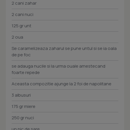
2 cani zahar
2 cani nuci
125 gr unt
2 oua
Se caramelizeaza zaharul se pune untul si se ia oala
de pe foc
se adauga nucile si la urma ouale amestecand
foarte repede
Aceasta compozitie ajunge la 2 foi de napolitane
3 albusuri
175 gr miere
250 gr nuci
un pic de sare