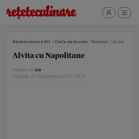
Reteteculinare.RO
/
Carte de bucate
/
Dulciuri
/
Alvita cu Napolitane
Alvita cu Napolitane
Rețetă de
vio
Publicat: 27 Septembrie 2010, 03:11