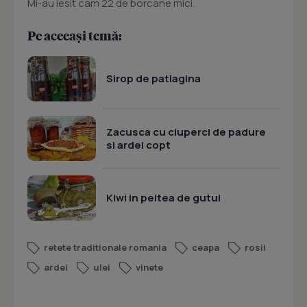
Mi-au iesit cam 22 de borcane mici.
Pe aceeași temă:
Sirop de patlagina
Zacusca cu ciuperci de padure
si ardei copt
Kiwi in peltea de gutui
retete traditionale romania
ceapa
rosii
ardei
ulei
vinete