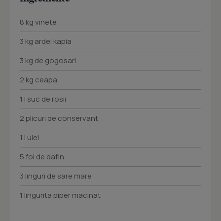
8 kg vinete
3 kg ardei kapia
3 kg de gogosari
2 kg ceapa
1 l suc de rosii
2 plicuri de conservant
1 l ulei
5 foi de dafin
3 linguri de sare mare
1 lingurita piper macinat