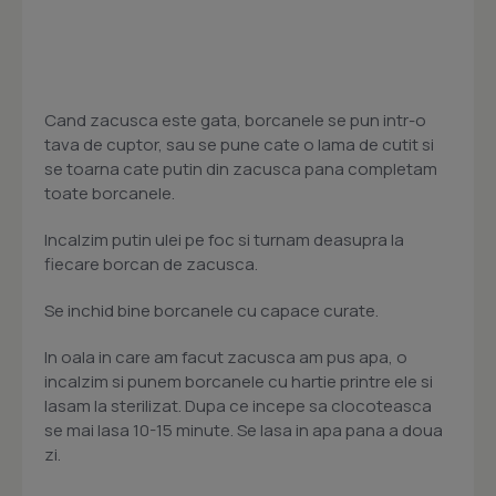
Cand zacusca este gata, borcanele se pun intr-o
tava de cuptor, sau se pune cate o lama de cutit si
se toarna cate putin din zacusca pana completam
toate borcanele.
Incalzim putin ulei pe foc si turnam deasupra la
fiecare borcan de zacusca.
Se inchid bine borcanele cu capace curate.
In oala in care am facut zacusca am pus apa, o
incalzim si punem borcanele cu hartie printre ele si
lasam la sterilizat. Dupa ce incepe sa clocoteasca
se mai lasa 10-15 minute. Se lasa in apa pana a doua
zi.