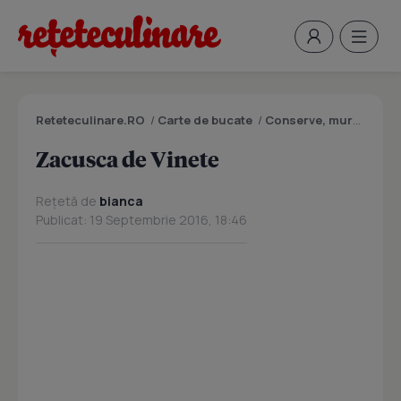
Reteteculinare.RO
/
Carte de bucate
/
Conserve, muraturi
/
Z
Zacusca de Vinete
Rețetă de
bianca
Publicat: 19 Septembrie 2016, 18:46