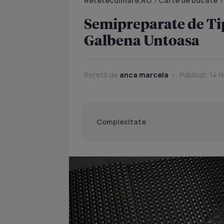
Reteteculinare.RO
/
Carte de bucate
Semipreparate de Ti
Galbena Untoasa
Rețetă de
anca marcela
Publicat: 14 
Complexitate