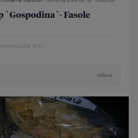
/
Conserve, muraturi
/
Semipreparate de Tip `Gospodina`- Fasole Galbena Untoasa
p `Gospodina`- Fasole
Noiembrie 2009, 12:40
redusa