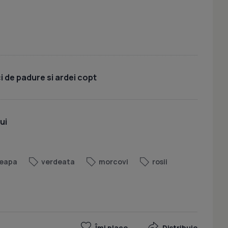
 de padure si ardei copt
ui
eapa
verdeata
morcovi
rosii
Îmi place
Distribuie