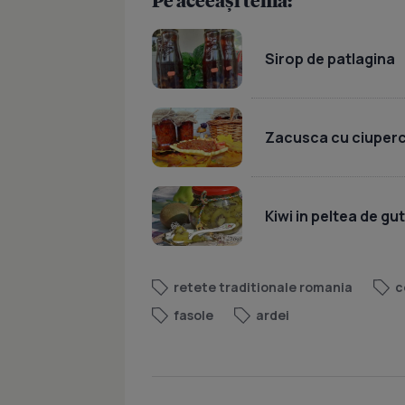
Pe aceeași temă:
Sirop de patlagina
Zacusca cu ciuperci
Kiwi in peltea de gut
retete traditionale romania
c
fasole
ardei