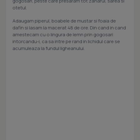
gogosari, peste care presaram tot zaharul, sarea si
otetul.
Adaugam piperul, boabele de mustar si foaia de
dafin si lasam la macerat 48 de ore. Din cand in cand
amestecam cu o lingura de lemn prin gogosari
intorcandu-i, ca sa intre pe rand in lichidul care se
acumuleaza la fundul ligheanului.