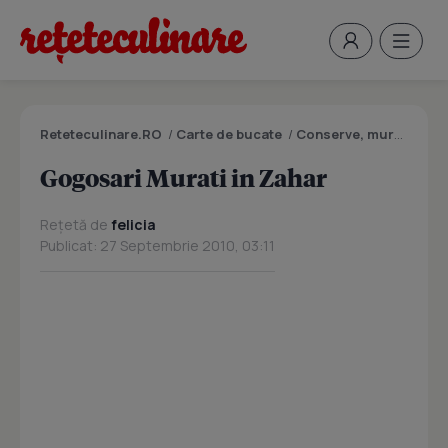
Reteteculinare.RO
/
Carte de bucate
/
Conserve, muraturi
/
G
Gogosari Murati in Zahar
Rețetă de
felicia
Publicat: 27 Septembrie 2010, 03:11