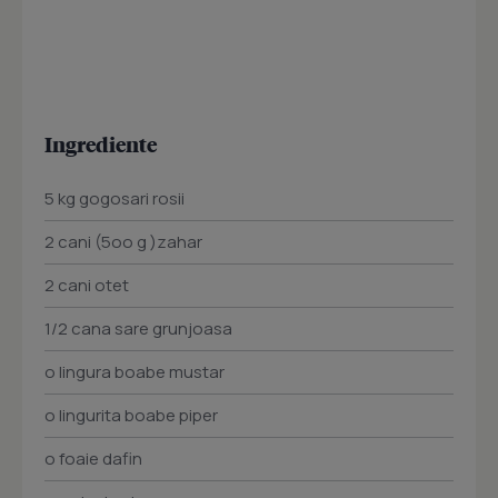
Ingrediente
5 kg gogosari rosii
2 cani (5oo g )zahar
2 cani otet
1/2 cana sare grunjoasa
o lingura boabe mustar
o lingurita boabe piper
o foaie dafin