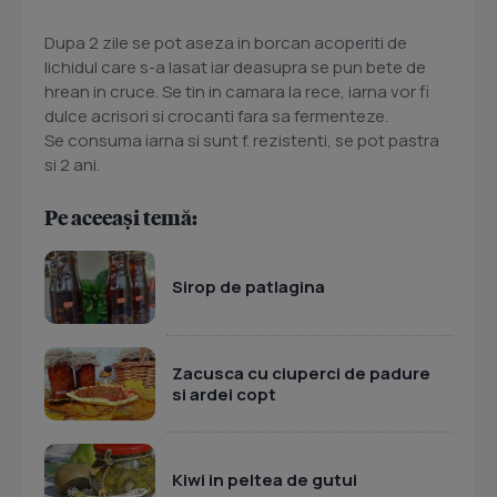
Dupa 2 zile se pot aseza in borcan acoperiti de
lichidul care s-a lasat iar deasupra se pun bete de
hrean in cruce. Se tin in camara la rece, iarna vor fi
dulce acrisori si crocanti fara sa fermenteze.
Se consuma iarna si sunt f. rezistenti, se pot pastra
si 2 ani.
Pe aceeași temă:
Sirop de patlagina
Zacusca cu ciuperci de padure
si ardei copt
Kiwi in peltea de gutui